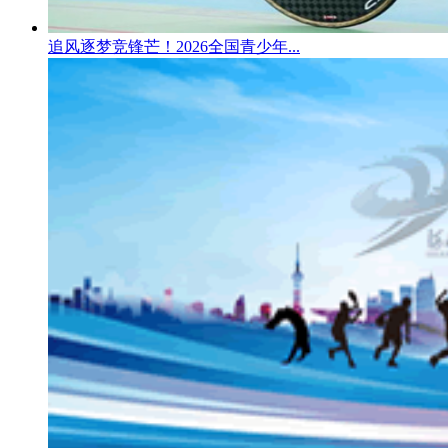
追风逐梦竞锋芒！2026全国青少年...