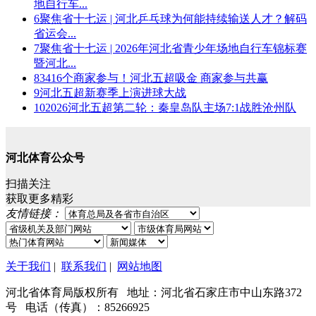
地自行车...
6
聚焦省十七运 | 河北乒乓球为何能持续输送人才？解码
省运会...
7
聚焦省十七运 | 2026年河北省青少年场地自行车锦标赛
暨河北...
8
3416个商家参与！河北五超吸金 商家参与共赢
9
河北五超新赛季上演进球大战
10
2026河北五超第二轮：秦皇岛队主场7:1战胜沧州队
河北体育公众号
扫描关注
获取更多精彩
友情链接：
关于我们
|
联系我们
|
网站地图
河北省体育局版权所有 地址：河北省石家庄市中山东路372
号 电话（传真）：85266925