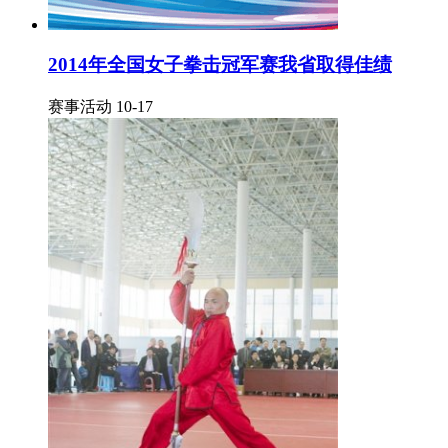
2014年全国女子拳击冠军赛我省取得佳绩
赛事活动 10-17