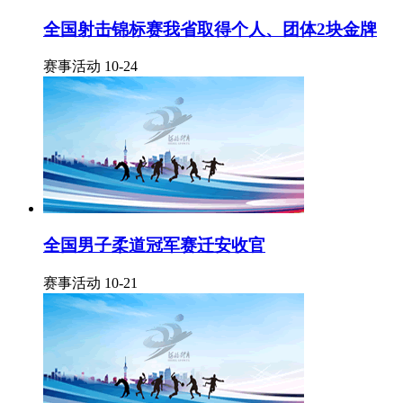
全国射击锦标赛我省取得个人、团体2块金牌
赛事活动 10-24
全国男子柔道冠军赛迁安收官
赛事活动 10-21