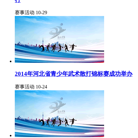
赛事活动 10-29
2014年河北省青少年武术散打锦标赛成功举办
赛事活动 10-24