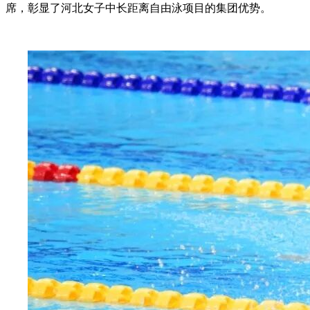
席，彰显了河北女子中长距离自由泳项目的集团优势。