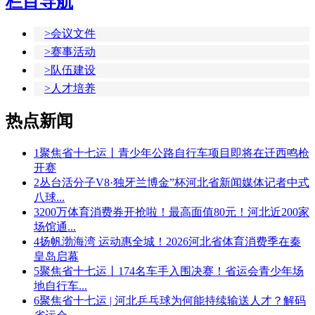
栏目导航
>会议文件
>赛事活动
>队伍建设
>人才培养
热点新闻
1
聚焦省十七运丨青少年公路自行车项目即将在迁西鸣枪
开赛
2
丛台活分子V8·独牙兰博金”杯河北省新闻媒体记者中式
八球...
3
200万体育消费券开抢啦！最高面值80元！河北近200家
场馆通...
4
扬帆渤海湾 运动惠全城！2026河北省体育消费季在秦
皇岛启幕
5
聚焦省十七运丨174名车手入围决赛！省运会青少年场
地自行车...
6
聚焦省十七运 | 河北乒乓球为何能持续输送人才？解码