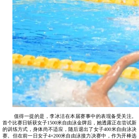
值得一提的是，李冰洁在本届赛事中的表现备受关注。
首个比赛日斩获女子1500米自由泳金牌后，她透露正在尝试新
的训练方式，身体尚不适应，随后退出了女子400米自由泳决
赛。但在前一日女子4×200米自由泳接力决赛中，作为开棒选