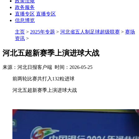
政策法规
政务服务
直播专区
直播专区
信息博览
主页
>
2025年专题
>
河北省五人制足球超级联赛
>
赛场
资讯
>
河北五超新赛季上演进球大战
来源：河北日报客户端 时间：2026-05-25
前两轮比赛共打入132粒进球
河北五超新赛季上演进球大战