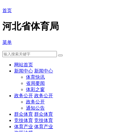
首页
河北省体育局
菜单
网站首页
新闻中心
新闻中心
体育快讯
省局要闻
体彩之窗
政务公开
政务公开
政务公开
通知公告
群众体育
群众体育
竞技体育
竞技体育
体育产业
体育产业