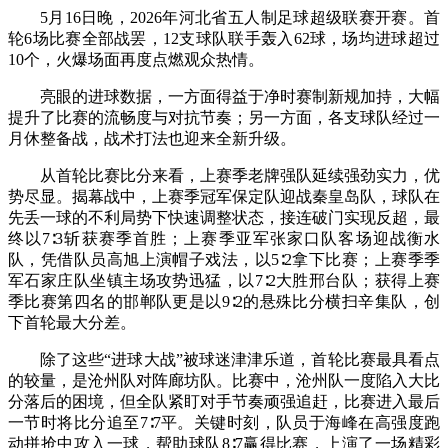
5月16日晚，2026年河北省五人制足球超级联赛开赛。首
轮6场比赛全部战罢，12支球队联手轰入62球，场均进球超过
10个，火爆场面再度点燃观众热情。
亮眼的进球数据，一方面得益于净时赛制新规加持，大幅
提升了比赛的流畅度与对抗节奏；另一方面，各支球队经过一
月休整备战，战术打法也迎来全新升级。
从首轮比赛比分来看，上赛季老牌强队延续强劲实力，优
势尽显。揭幕战中，上赛季冠军保定队迎战秦皇岛队，球队在
先丢一球的不利局势下快速调整状态，接连破门实现反超，最
终以7∶3斩获赛季首胜；上赛季亚军张家口队客场迎战衡水
队，凭借队员高旭上演帽子戏法，以5∶2拿下比赛；上赛季季
军石家庄队坐镇主场攻势迅猛，以7∶2大胜邢台队；获得上赛
季比赛第四名的邯郸队更是以9∶2的悬殊比分横扫辛集队，创
下首轮最大分差。
除了这些“进球大战”被球迷津津乐道，首轮比赛最具看点
的较量，是沧州队对阵廊坊队。比赛中，沧州队一度陷入大比
分落后的困境，但全队紧盯对手节奏顽强追赶，比赛进入最后
一节时将比分追至7∶7平。关键时刻，队员于海峰在高强度跑
动拼抢中攻入一球，帮助球队8∶7赢得比赛，上演了一场精彩