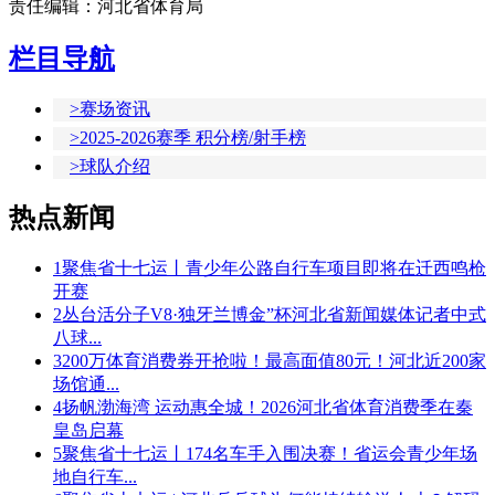
责任编辑：河北省体育局
栏目导航
>赛场资讯
>2025-2026赛季 积分榜/射手榜
>球队介绍
热点新闻
1
聚焦省十七运丨青少年公路自行车项目即将在迁西鸣枪
开赛
2
丛台活分子V8·独牙兰博金”杯河北省新闻媒体记者中式
八球...
3
200万体育消费券开抢啦！最高面值80元！河北近200家
场馆通...
4
扬帆渤海湾 运动惠全城！2026河北省体育消费季在秦
皇岛启幕
5
聚焦省十七运丨174名车手入围决赛！省运会青少年场
地自行车...