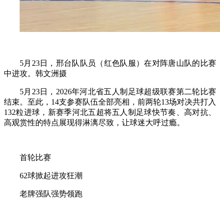
5月23日，邢台队队员（红色队服）在对阵唐山队的比赛
中进攻。韩文洲摄
5月23日，2026年河北省五人制足球超级联赛第二轮比赛
结束。至此，14支参赛队伍全部亮相，前两轮13场对决共打入
132粒进球，新赛季河北五超将五人制足球快节奏、高对抗、
高观赏性的特点展现得淋漓尽致，让球迷大呼过瘾。
首轮比赛
62球掀起进攻狂潮
老牌强队强势领跑