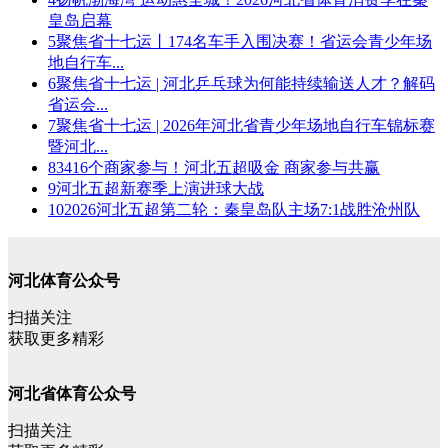
皇岛启幕
5
聚焦省十七运丨174名车手入围决赛！省运会青少年场
地自行车...
6
聚焦省十七运 | 河北乒乓球为何能持续输送人才？解码
省运会...
7
聚焦省十七运 | 2026年河北省青少年场地自行车锦标赛
暨河北...
8
3416个商家参与！河北五超吸金 商家参与共赢
9
河北五超新赛季上演进球大战
10
2026河北五超第二轮：秦皇岛队主场7:1战胜沧州队
河北体育公众号
扫描关注
获取更多精彩
河北省体育公众号
扫描关注