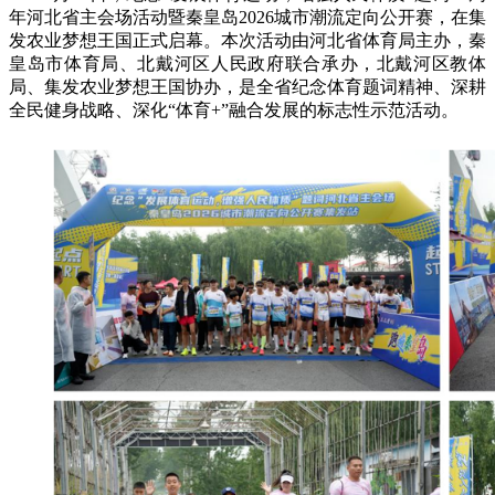
年河北省主会场活动暨秦皇岛2026城市潮流定向公开赛，在集
发农业梦想王国正式启幕。本次活动由河北省体育局主办，秦
皇岛市体育局、北戴河区人民政府联合承办，北戴河区教体
局、集发农业梦想王国协办，是全省纪念体育题词精神、深耕
全民健身战略、深化“体育+”融合发展的标志性示范活动。