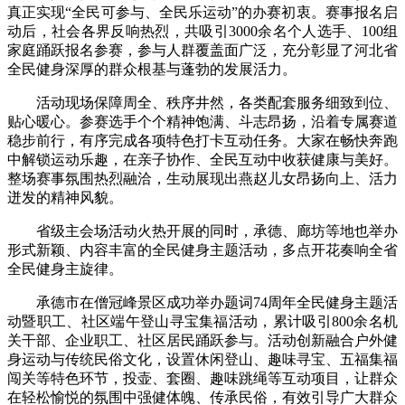
真正实现“全民可参与、全民乐运动”的办赛初衷。赛事报名启
动后，社会各界反响热烈，共吸引3000余名个人选手、100组
家庭踊跃报名参赛，参与人群覆盖面广泛，充分彰显了河北省
全民健身深厚的群众根基与蓬勃的发展活力。
活动现场保障周全、秩序井然，各类配套服务细致到位、
贴心暖心。参赛选手个个精神饱满、斗志昂扬，沿着专属赛道
稳步前行，有序完成各项特色打卡互动任务。大家在畅快奔跑
中解锁运动乐趣，在亲子协作、全民互动中收获健康与美好。
整场赛事氛围热烈融洽，生动展现出燕赵儿女昂扬向上、活力
迸发的精神风貌。
省级主会场活动火热开展的同时，承德、廊坊等地也举办
形式新颖、内容丰富的全民健身主题活动，多点开花奏响全省
全民健身主旋律。
承德市在僧冠峰景区成功举办题词74周年全民健身主题活
动暨职工、社区端午登山寻宝集福活动，累计吸引800余名机
关干部、企业职工、社区居民踊跃参与。活动创新融合户外健
身运动与传统民俗文化，设置休闲登山、趣味寻宝、五福集福
闯关等特色环节，投壶、套圈、趣味跳绳等互动项目，让群众
在轻松愉悦的氛围中强健体魄、传承民俗，有效引导广大群众