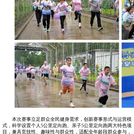
本次赛事立足群众全民健身需求，创新赛事形式与运营模
式，科学设置个人5公里定向跑、亲子5公里定向跑两大特色项
目，兼具竞技性、趣味性与群众性，适配全年龄段群众参与，