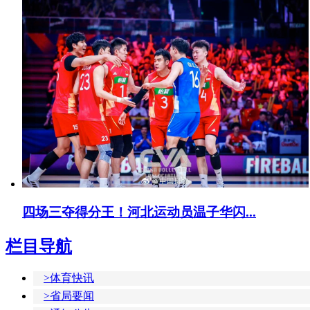
四场三夺得分王！河北运动员温子华闪...
栏目导航
>体育快讯
>省局要闻