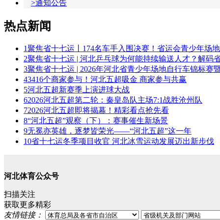
>通知公告
热点新闻
1
聚焦省十七运丨174名车手入围决赛！省运会青少年场地自
2
聚焦省十七运 | 河北乒乓球为何能持续输送人才？解码省运
3
聚焦省十七运 | 2026年河北省青少年场地自行车锦标赛暨河
4
3416个商家参与！河北五超吸金 商家参与共赢
5
河北五超新赛季上演进球大战
6
2026河北五超第二轮：秦皇岛队主场7:1战胜沧州队
7
2026河北五超即将揭幕！精彩看点抢先看
8
“河北五超”观察（下）：赛事催生新场景
9
无冕亦英雄，逐梦皆荣光——“河北五超”这一年
10
省十七运冬季项目收官 河北冰雪运动发展迈出新步伐
河北体育公众号
扫描关注
获取更多精彩
友情链接：