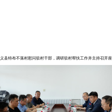
尚义县特布不落村慰问驻村干部，调研驻村帮扶工作并主持召开