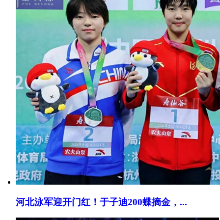
河北泳军迎开门红！于子迪200蝶摘金，...