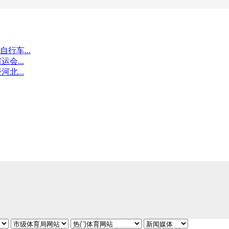
行车...
会...
北...