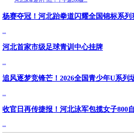
河北泳军迎开门红！于子迪200蝶...
杨赛夺冠！河北跆拳道闪耀全国锦标系列赛（
...
河北首家市级足球青训中心挂牌
...
追风逐梦竞锋芒！2026全国青少年U系列场地
...
收官日再传捷报！河北泳军包揽女子800自金
...