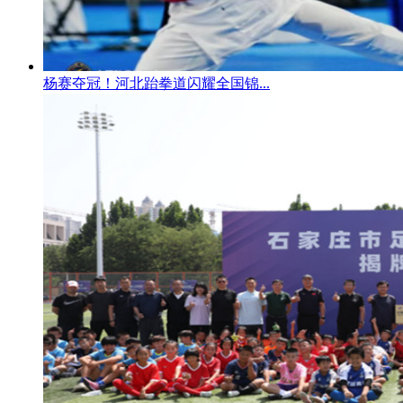
杨赛夺冠！河北跆拳道闪耀全国锦...