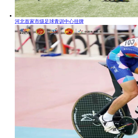
河北首家市级足球青训中心挂牌