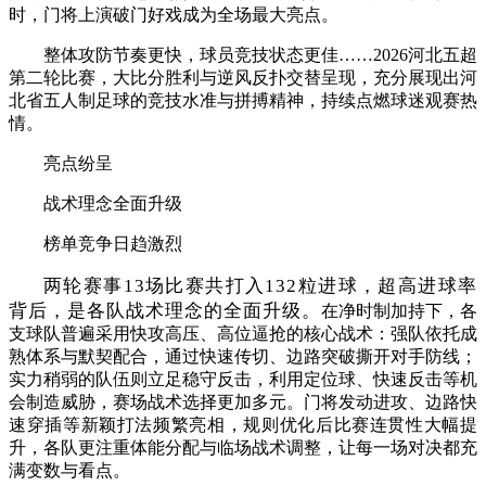
时，门将上演破门好戏成为全场最大亮点。
整体攻防节奏更快，球员竞技状态更佳……2026河北五超
第二轮比赛，大比分胜利与逆风反扑交替呈现，充分展现出河
北省五人制足球的竞技水准与拼搏精神，持续点燃球迷观赛热
情。
亮点纷呈
战术理念全面升级
榜单竞争日趋激烈
两轮赛事13场比赛共打入132粒进球，超高进球率
背后，是各队战术理念的全面升级。
在净时制加持下，各
支球队普遍采用快攻高压、高位逼抢的核心战术：强队依托成
熟体系与默契配合，通过快速传切、边路突破撕开对手防线；
实力稍弱的队伍则立足稳守反击，利用定位球、快速反击等机
会制造威胁，赛场战术选择更加多元。门将发动进攻、边路快
速穿插等新颖打法频繁亮相，规则优化后比赛连贯性大幅提
升，各队更注重体能分配与临场战术调整，让每一场对决都充
满变数与看点。