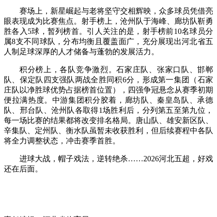
赛场上，新星崛起与老将坚守交相辉映，众多球员凭借亮
眼表现成为比赛焦点。射手榜上，沧州队于海峰、廊坊队靳勇
胜各入5球，暂列榜首。引人关注的是，射手榜前10名球员分
属8支不同球队，分布均衡且覆盖面广，充分展现出河北省五
人制足球深厚的人才储备与蓬勃的发展活力。
积分榜上，各队竞争激烈。石家庄队、张家口队、邯郸
队、保定队四支强队两战全胜同积6分，形成第一集团（石家
庄队以净胜球优势占据榜首位置），四强争冠悬念从赛季初期
便拉满热度。中游集团积分胶着，廊坊队、秦皇岛队、承德
队、邢台队、沧州队各取得1场胜利后，分列第五至第九位，
每一场比赛的结果都将改变排名格局。唐山队、雄安新区队、
辛集队、定州队、衡水队虽暂未收获胜利，但后续赛程中各队
将全力调整状态，冲击赛季首胜。
进球大战，帽子戏法，逆转绝杀……2026河北五超，好戏
还在后面。