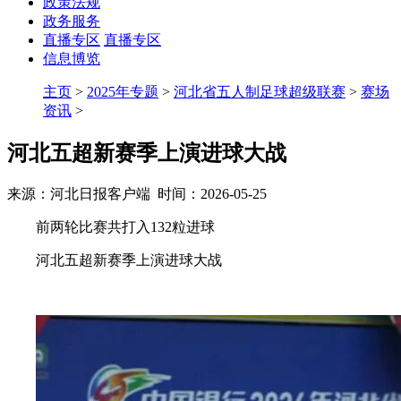
政策法规
政务服务
直播专区
直播专区
信息博览
主页
>
2025年专题
>
河北省五人制足球超级联赛
>
赛场
资讯
>
河北五超新赛季上演进球大战
来源：河北日报客户端 时间：2026-05-25
前两轮比赛共打入132粒进球
河北五超新赛季上演进球大战