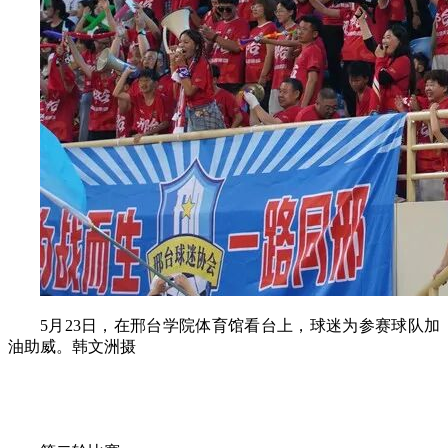
5月23日，在邢台学院体育馆看台上，球迷为参赛球队加
油助威。韩文洲摄