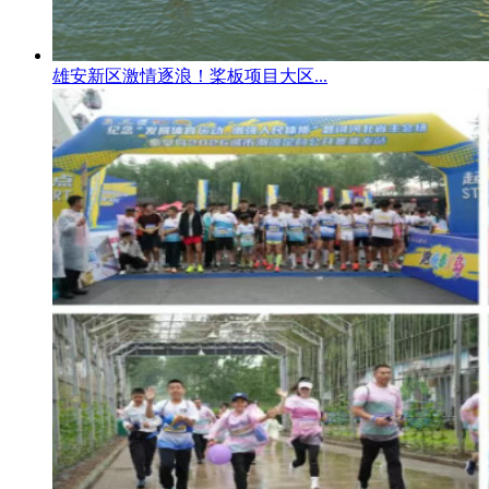
雄安新区激情逐浪！桨板项目大区...