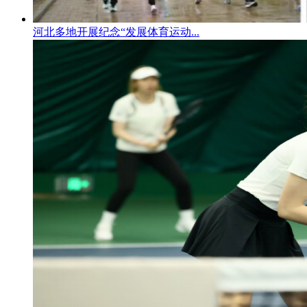
河北多地开展纪念“发展体育运动...