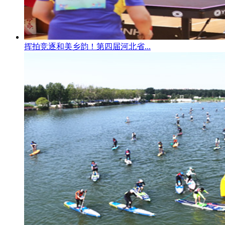
挥拍竞逐和美乡韵！第四届河北省...