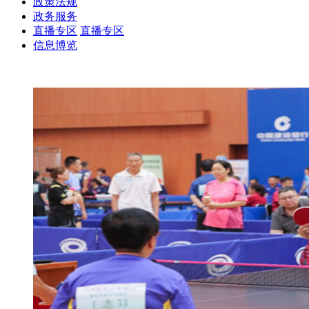
政策法规
政务服务
直播专区
直播专区
信息博览