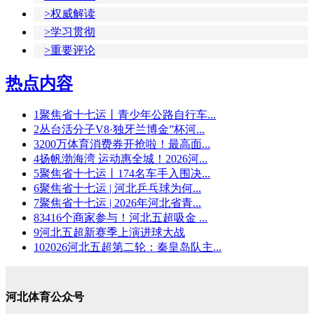
>权威解读
>学习贯彻
>重要评论
热点内容
1
聚焦省十七运丨青少年公路自行车...
2
丛台活分子V8·独牙兰博金”杯河...
3
200万体育消费券开抢啦！最高面...
4
扬帆渤海湾 运动惠全城！2026河...
5
聚焦省十七运丨174名车手入围决...
6
聚焦省十七运 | 河北乒乓球为何...
7
聚焦省十七运 | 2026年河北省青...
8
3416个商家参与！河北五超吸金 ...
9
河北五超新赛季上演进球大战
10
2026河北五超第二轮：秦皇岛队主...
河北体育公众号