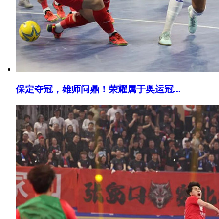
保定夺冠，雄师问鼎！荣耀属于奥运冠...