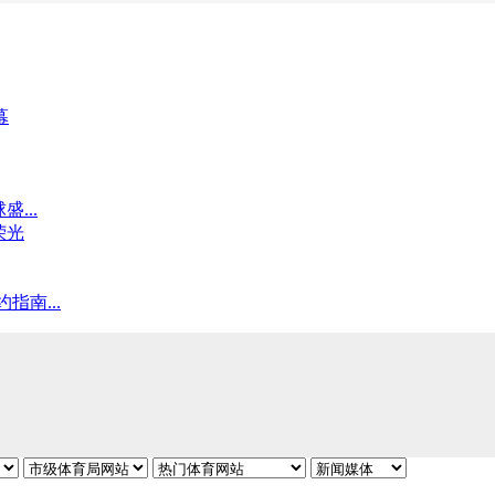
幕
...
荣光
指南...