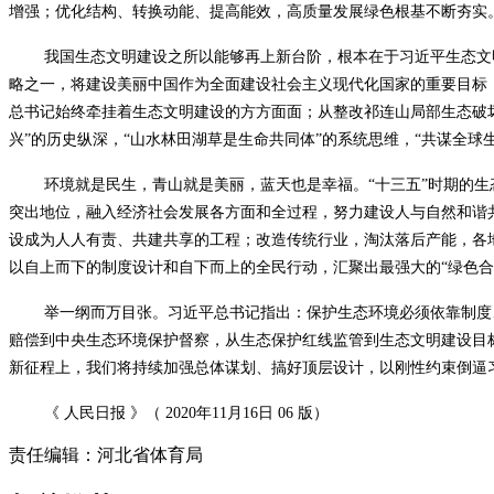
增强；优化结构、转换动能、提高能效，高质量发展绿色根基不断夯实。
我国生态文明建设之所以能够再上新台阶，根本在于习近平生态文
略之一，将建设美丽中国作为全面建设社会主义现代化国家的重要目标
总书记始终牵挂着生态文明建设的方方面面；从整改祁连山局部生态破
兴”的历史纵深，“山水林田湖草是生命共同体”的系统思维，“共谋全球
环境就是民生，青山就是美丽，蓝天也是幸福。“十三五”时期的
突出地位，融入经济社会发展各方面和全过程，努力建设人与自然和谐共
设成为人人有责、共建共享的工程；改造传统行业，淘汰落后产能，各
以自上而下的制度设计和自下而上的全民行动，汇聚出最强大的“绿色合
举一纲而万目张。习近平总书记指出：保护生态环境必须依靠制度
赔偿到中央生态环境保护督察，从生态保护红线监管到生态文明建设目
新征程上，我们将持续加强总体谋划、搞好顶层设计，以刚性约束倒逼
《 人民日报 》（ 2020年11月16日 06 版）
责任编辑：河北省体育局