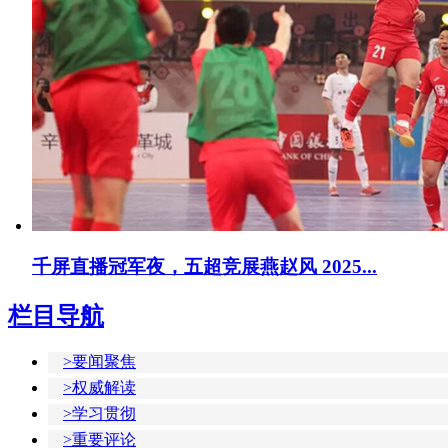
千屏直播冠军夜，五超竞展燕赵风 2025...
栏目导航
>要闻聚焦
>权威解读
>学习贯彻
>重要评论