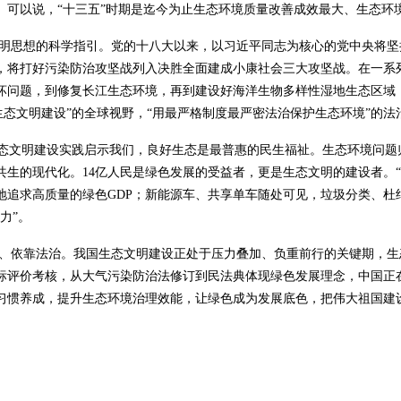
可以说，“十三五”时期是迄今为止生态环境质量改善成效最大、生态环
明思想的科学指引。党的十八大以来，以习近平同志为核心的党中央将坚
，将打好污染防治攻坚战列入决胜全面建成小康社会三大攻坚战。在一系
坏问题，到修复长江生态环境，再到建设好海洋生物多样性湿地生态区域
生态文明建设”的全球视野，“用最严格制度最严密法治保护生态环境”的
生态文明建设实践启示我们，良好生态是最普惠的民生福祉。生态环境问
生的现代化。14亿人民是绿色发展的受益者，更是生态文明的建设者。
地追求高质量的绿色GDP；新能源车、共享单车随处可见，垃圾分类、杜
力”。
、依靠法治。我国生态文明建设正处于压力叠加、负重前行的关键期，生
标评价考核，从大气污染防治法修订到民法典体现绿色发展理念，中国正
习惯养成，提升生态环境治理效能，让绿色成为发展底色，把伟大祖国建