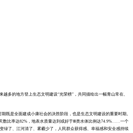
来越多的地方登上生态文明建设“光荣榜”，共同描绘出一幅青山常在、
”时期既是全面建成小康社会的决胜阶段，也是生态文明建设的重要时期。
良天数比率达82%，地表水质量达到或好于Ⅲ类水体比例达74.9%……一个
山变绿了、江河清了、雾霾少了，人民群众获得感、幸福感和安全感持续