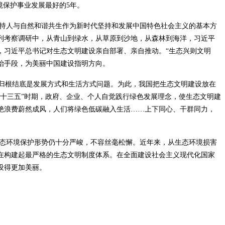
境保护事业发展最好的5年。
持人与自然和谐共生作为新时代坚持和发展中国特色社会主义的基本方
列考察调研中，从青山到绿水，从草原到沙地，从森林到海洋，习近平
，习近平总书记对生态文明建设亲自部署、亲自推动。“生态兴则文明
法治手段，为美丽中国建设指明方向。
题归根结底是发展方式和生活方式问题。为此，我国把生态文明建设放在
“十三五”时期，政府、企业、个人自觉践行绿色发展理念，使生态文明建
绝浪费蔚然成风，人们将绿色低碳融入生活……上下同心、干群同力，
态环境保护形势仍十分严峻，不容丝毫松懈。近年来，从生态环境损害
在构建起最严格的生态文明制度体系。在全面建设社会主义现代化国家
设得更加美丽。