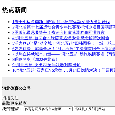
热点新闻
1
省十七运冬季项目收官 河北冰雪运动发展迈出新步伐
2
河北省第十七届运动会青少年比赛花样滑冰项目圆满落
3
屡破纪录尽显锋芒！省运会短道速滑赛事圆满收官
4
“河北五超”首回合：绿茵竞逐燃激情 悬念留待次回合
5
活力燕赵 “足”动全城 | “河北五超”四强图鉴：一城一球...
6
强强对决，燃爆全场！“河北五超”半决赛首回合上演足球盛
7
以热血铸就城市力量——“河北五超”劲旅燃情赛场书写
8
唱响冬奥《2022去北京》
9
“河北五超”决出四强 半决赛对阵出炉
10
“河北五超”石家庄VS承德，3月14日燃情对决！门票预约
河北体育公众号
扫描关注
获取更多精彩
友情链接：