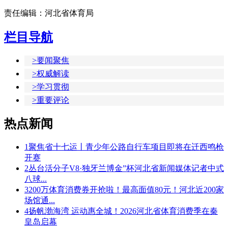
责任编辑：河北省体育局
栏目导航
>要闻聚焦
>权威解读
>学习贯彻
>重要评论
热点新闻
1
聚焦省十七运丨青少年公路自行车项目即将在迁西鸣枪
开赛
2
丛台活分子V8·独牙兰博金”杯河北省新闻媒体记者中式
八球...
3
200万体育消费券开抢啦！最高面值80元！河北近200家
场馆通...
4
扬帆渤海湾 运动惠全城！2026河北省体育消费季在秦
皇岛启幕