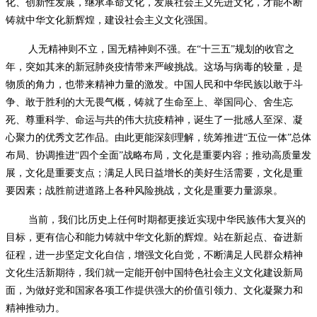
化、创新性发展，继承革命文化，发展社会主义先进文化，才能不断
铸就中华文化新辉煌，建设社会主义文化强国。
人无精神则不立，国无精神则不强。在“十三五”规划的收官之
年，突如其来的新冠肺炎疫情带来严峻挑战。这场与病毒的较量，是
物质的角力，也带来精神力量的激发。中国人民和中华民族以敢于斗
争、敢于胜利的大无畏气概，铸就了生命至上、举国同心、舍生忘
死、尊重科学、命运与共的伟大抗疫精神，诞生了一批感人至深、凝
心聚力的优秀文艺作品。由此更能深刻理解，统筹推进“五位一体”总体
布局、协调推进“四个全面”战略布局，文化是重要内容；推动高质量发
展，文化是重要支点；满足人民日益增长的美好生活需要，文化是重
要因素；战胜前进道路上各种风险挑战，文化是重要力量源泉。
当前，我们比历史上任何时期都更接近实现中华民族伟大复兴的
目标，更有信心和能力铸就中华文化新的辉煌。站在新起点、奋进新
征程，进一步坚定文化自信，增强文化自觉，不断满足人民群众精神
文化生活新期待，我们就一定能开创中国特色社会主义文化建设新局
面，为做好党和国家各项工作提供强大的价值引领力、文化凝聚力和
精神推动力。