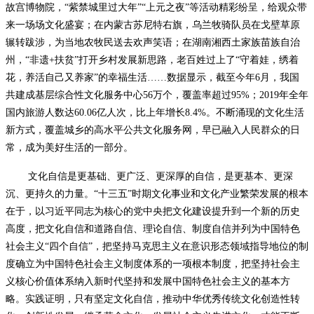
故宫博物院，“紫禁城里过大年”“上元之夜”等活动精彩纷呈，给观众带
来一场场文化盛宴；在内蒙古苏尼特右旗，乌兰牧骑队员在戈壁草原
辗转跋涉，为当地农牧民送去欢声笑语；在湖南湘西土家族苗族自治
州，“非遗+扶贫”打开乡村发展新思路，老百姓过上了“守着娃，绣着
花，养活自己又养家”的幸福生活……数据显示，截至今年6月，我国
共建成基层综合性文化服务中心56万个，覆盖率超过95%；2019年全年
国内旅游人数达60.06亿人次，比上年增长8.4%。不断涌现的文化生活
新方式，覆盖城乡的高水平公共文化服务网，早已融入人民群众的日
常，成为美好生活的一部分。
文化自信是更基础、更广泛、更深厚的自信，是更基本、更深
沉、更持久的力量。“十三五”时期文化事业和文化产业繁荣发展的根本
在于，以习近平同志为核心的党中央把文化建设提升到一个新的历史
高度，把文化自信和道路自信、理论自信、制度自信并列为中国特色
社会主义“四个自信”，把坚持马克思主义在意识形态领域指导地位的制
度确立为中国特色社会主义制度体系的一项根本制度，把坚持社会主
义核心价值体系纳入新时代坚持和发展中国特色社会主义的基本方
略。实践证明，只有坚定文化自信，推动中华优秀传统文化创造性转