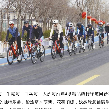
河、牛尾河、白马河、大沙河沿岸4条精品骑行绿道同步
的独特乐趣。沿途草木萌新、花苞初绽，浅嫩绿意铺满