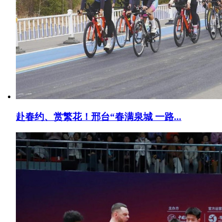
赴春约、赏繁花！邢台“春满泉城 一路...