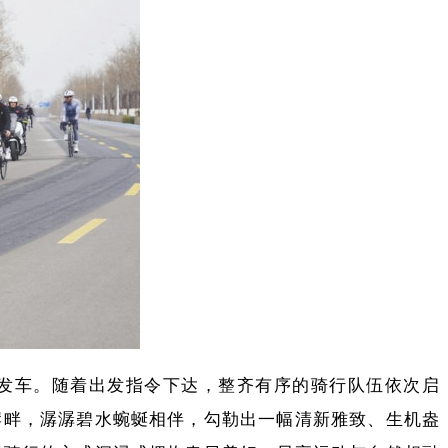
发车。随着出发指令下达，整齐有序的骑行队伍依次启
岸畔，潺潺碧水蜿蜒相伴，勾勒出一幅清新雅致、生机盎