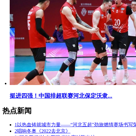
挺进四强！中国排超联赛河北保定沃隶...
热点新闻
1
以热血铸就城市力量——“河北五超”劲旅燃情赛场书写
2
唱响冬奥《2022去北京》