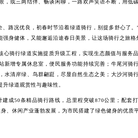
景，或三两结伴、畅谈闲聊，一路欢声笑语不断，用低
全、路况优良，初春时节沿着绿道骑行，别提多舒心了。
能强身健体，又能邂逅沿途春日美景，让这场骑行之旅格
核心骑行绿道实施提质升级工程，实现生态颜值与服务
站
新增专属休息室，便民服务功能持续完善；牛尾河骑
，水清岸绿、鸟群翩跹，尽显自然生态之美；
大沙河骑
提升绿道观赏性与趣味性。
计建成50条精品骑行路线，总里程突破870公里；配套打
、健身、休闲产业蓬勃发展，为市民搭建了绿色健身的优质