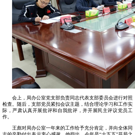
会上，局办公室党支部负责同志代表支部委员会进行对照
检查。随后，支部党员紧扣会议主题，结合理论学习和工作实
际，严肃认真开展批评和自我批评，并开展民主评议党员工
作。
王彪对局办公室一年来的工作给予充分肯定，并向全体同
志的辛勤付出表示衷心感谢。他指出，今年是“十五五”开局之