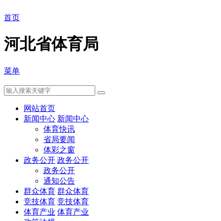
首页
河北省体育局
菜单
网站首页
新闻中心
新闻中心
体育快讯
省局要闻
体彩之窗
政务公开
政务公开
政务公开
通知公告
群众体育
群众体育
竞技体育
竞技体育
体育产业
体育产业