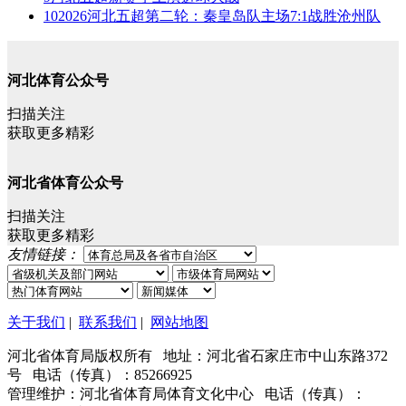
10
2026河北五超第二轮：秦皇岛队主场7:1战胜沧州队
河北体育公众号
扫描关注
获取更多精彩
河北省体育公众号
扫描关注
获取更多精彩
友情链接：
关于我们
|
联系我们
|
网站地图
河北省体育局版权所有 地址：河北省石家庄市中山东路372
号 电话（传真）：85266925
管理维护：河北省体育局体育文化中心 电话（传真）：