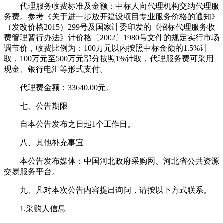
代理服务收费标准及金额：中标人向代理机构交纳代理服
务费。参考《关于进一步放开建设项目专业服务价格的通知》
（发改价格2015）299号及国家计委印发的《招标代理服务收
费管理暂行办法》计价格〔2002〕1980号文件的规定实行市场
调节价，收费比例为：100万元以内按照中标金额的1.5%计
取，100万元至500万元部分按照1%计取，代理服务费可采用
现金、银行电汇等形式支付。
代理费金额：33640.00元。
七、公告期限
自本公告发布之日起1个工作日。
八、其他补充事宜
本公告发布媒体：中国河北政府采购网、河北省公共资源
交易服务平台。
九、凡对本次公告内容提出询问，请按以下方式联系。
1.采购人信息