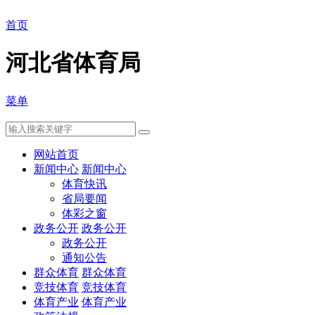
首页
河北省体育局
菜单
网站首页
新闻中心
新闻中心
体育快讯
省局要闻
体彩之窗
政务公开
政务公开
政务公开
通知公告
群众体育
群众体育
竞技体育
竞技体育
体育产业
体育产业