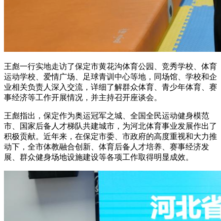
王彪一行实地走访了保定市黄花沟体育公园、竞秀学校、体育
运动学校、爱情广场、足球青训中心等地，同场馆、学校和企
业相关负责人深入交流，详细了解群众体育、青少年体育、赛
事经济等工作开展情况，并主持召开座谈会。
王彪指出，保定作为奥运冠军之城、全国全民运动健身模范
市、国家后备人才梯队共建城市，为河北体育事业发展作出了
积极贡献。近年来，在保定市委、市政府的高度重视和大力推
动下，全市体教融合创新、体育后备人才培养、赛事经济发
展、群众健身场地设施建设等各项工作取得明显成效。