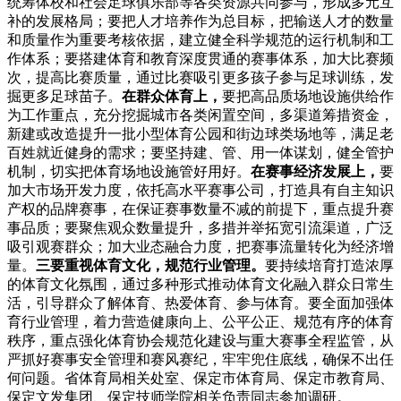
统筹体校和社会足球俱乐部等各类资源共同参与，形成多元互
补的发展格局；要把人才培养作为总目标，把输送人才的数量
和质量作为重要考核依据，建立健全科学规范的运行机制和工
作体系；要搭建体育和教育深度贯通的赛事体系，加大比赛频
次，提高比赛质量，通过比赛吸引更多孩子参与足球训练，发
掘更多足球苗子。
在群众体育上，
要把高品质场地设施供给作
为工作重点，充分挖掘城市各类闲置空间，多渠道筹措资金，
新建或改造提升一批小型体育公园和街边球类场地等，满足老
百姓就近健身的需求；要坚持建、管、用一体谋划，健全管护
机制，切实把体育场地设施管好用好。
在赛事经济发展上，
要
加大市场开发力度，依托高水平赛事公司，打造具有自主知识
产权的品牌赛事，在保证赛事数量不减的前提下，重点提升赛
事品质；要聚焦观众数量提升，多措并举拓宽引流渠道，广泛
吸引观赛群众；加大业态融合力度，把赛事流量转化为经济增
量。
三要重视体育文化，规范行业管理。
要持续培育打造浓厚
的体育文化氛围，通过多种形式推动体育文化融入群众日常生
活，引导群众了解体育、热爱体育、参与体育。要全面加强体
育行业管理，着力营造健康向上、公平公正、规范有序的体育
秩序，重点强化体育协会规范化建设与重大赛事全程监管，从
严抓好赛事安全管理和赛风赛纪，牢牢兜住底线，确保不出任
何问题。
省体育局相关处室、保定市体育局、保定市教育局、
保定文发集团、保定技师学院相关负责同志参加调研。