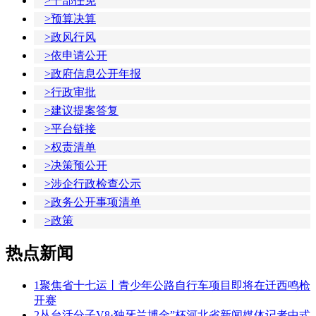
>干部任免
>预算决算
>政风行风
>依申请公开
>政府信息公开年报
>行政审批
>建议提案答复
>平台链接
>权责清单
>决策预公开
>涉企行政检查公示
>政务公开事项清单
>政策
热点新闻
1
聚焦省十七运丨青少年公路自行车项目即将在迁西鸣枪
开赛
2
丛台活分子V8·独牙兰博金”杯河北省新闻媒体记者中式