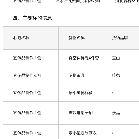
宣传品制作-1包
石家庄九燊商贸有限公司
河北省石家庄
四、主要标的信息
标包名称
货物名称
货物品牌
宣传品制作-1包
真空保鲜碗4件套
重山
宣传品制作-1包
便携茶具
唯都
宣传品制作-1包
乐小星抱枕被
/
宣传品制作-1包
声波电动牙刷
沃品
宣传品制作-1包
乐小星定制雨衣
/