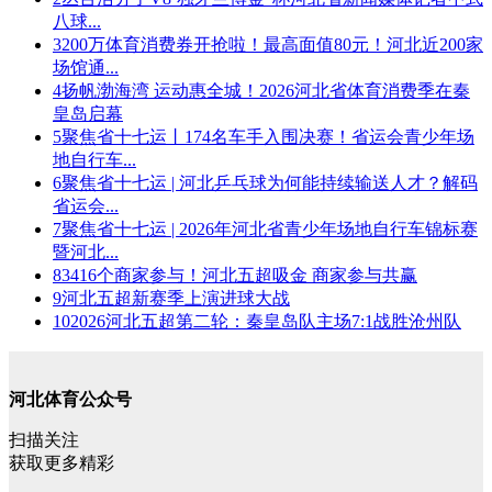
八球...
3
200万体育消费券开抢啦！最高面值80元！河北近200家
场馆通...
4
扬帆渤海湾 运动惠全城！2026河北省体育消费季在秦
皇岛启幕
5
聚焦省十七运丨174名车手入围决赛！省运会青少年场
地自行车...
6
聚焦省十七运 | 河北乒乓球为何能持续输送人才？解码
省运会...
7
聚焦省十七运 | 2026年河北省青少年场地自行车锦标赛
暨河北...
8
3416个商家参与！河北五超吸金 商家参与共赢
9
河北五超新赛季上演进球大战
10
2026河北五超第二轮：秦皇岛队主场7:1战胜沧州队
河北体育公众号
扫描关注
获取更多精彩