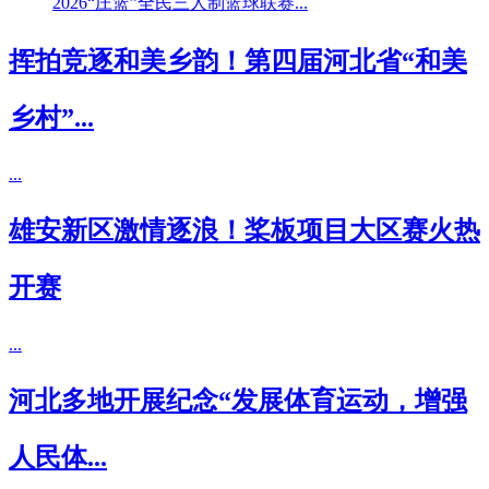
2026“庄篮”全民三人制篮球联赛...
挥拍竞逐和美乡韵！第四届河北省“和美
乡村”...
...
雄安新区激情逐浪！桨板项目大区赛火热
开赛
...
河北多地开展纪念“发展体育运动，增强
人民体...