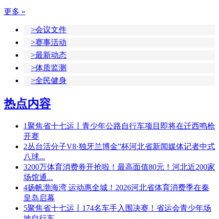
更多 »
>会议文件
>赛事活动
>最新动态
>体质监测
>全民健身
热点内容
1
聚焦省十七运丨青少年公路自行车项目即将在迁西鸣枪
开赛
2
丛台活分子V8·独牙兰博金”杯河北省新闻媒体记者中式
八球...
3
200万体育消费券开抢啦！最高面值80元！河北近200家
场馆通...
4
扬帆渤海湾 运动惠全城！2026河北省体育消费季在秦
皇岛启幕
5
聚焦省十七运丨174名车手入围决赛！省运会青少年场
地自行车...