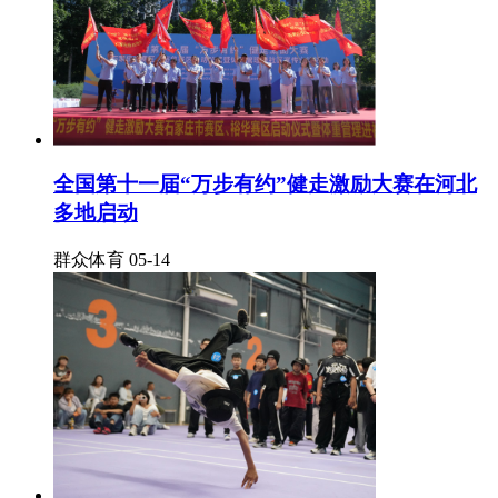
全国第十一届“万步有约”健走激励大赛在河北
多地启动
群众体育 05-14