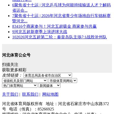
6
聚焦省十七运 | 河北乒乓球为何能持续输送人才？解码
省运会...
7
聚焦省十七运 | 2026年河北省青少年场地自行车锦标赛
暨河北...
8
3416个商家参与！河北五超吸金 商家参与共赢
9
河北五超新赛季上演进球大战
10
2026河北五超第二轮：秦皇岛队主场7:1战胜沧州队
河北体育公众号
扫描关注
获取更多精彩
友情链接：
关于我们
|
联系我们
|
网站地图
河北省体育局版权所有 地址：河北省石家庄市中山东路372
号 电话（传真）：85266925