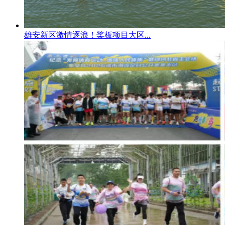
雄安新区激情逐浪！桨板项目大区...