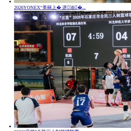
2026YONEX“美丽上� 迸油�...