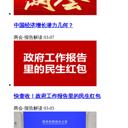
中国经济增长潜力几何？
两会·报告解读 03-07
快查收！政府工作报告里的民生红包
两会·报告解读 03-05