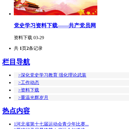
党史学习资料下载——共产党员网
资料下载 03-29
共
1
页
2
条记录
栏目导航
>深化党史学习教育 强化理论武装
>工作动态
>资料下载
>重温光辉岁月
热点内容
1
河北省第十七届运动会青少年比赛...