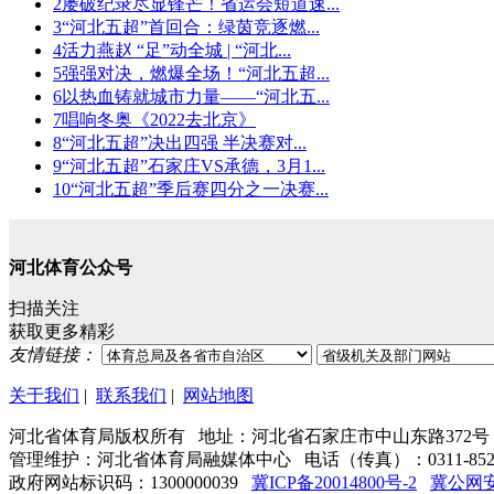
2
屡破纪录尽显锋芒！省运会短道速...
3
“河北五超”首回合：绿茵竞逐燃...
4
活力燕赵 “足”动全城 | “河北...
5
强强对决，燃爆全场！“河北五超...
6
以热血铸就城市力量——“河北五...
7
唱响冬奥《2022去北京》
8
“河北五超”决出四强 半决赛对...
9
“河北五超”石家庄VS承德，3月1...
10
“河北五超”季后赛四分之一决赛...
河北体育公众号
扫描关注
获取更多精彩
友情链接：
关于我们
|
联系我们
|
网站地图
河北省体育局版权所有 地址：河北省石家庄市中山东路372号 电话（
管理维护：河北省体育局融媒体中心 电话（传真）：0311-85266259 
政府网站标识码：1300000039
冀ICP备20014800号-2
冀公网安备