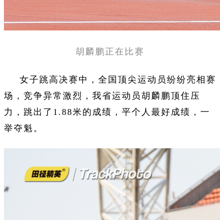
胡麟鹏正在比赛
女子跳高决赛中，全国顶尖运动员纷纷亮相赛
场，竞争异常激烈，我省运动员胡麟鹏顶住压
力，跳出了1.88米的成绩，平个人最好成绩，一
举夺魁。