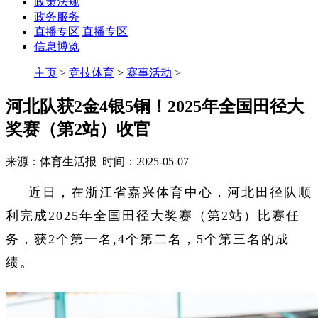
政策法规
政务服务
直播专区
直播专区
信息博览
主页
>
竞技体育
>
赛事活动
>
河北队获2金4银5铜！2025年全国田径大
奖赛（第2站）收官
来源：体育生活报 时间：2025-05-07
近日，在浙江省嘉兴体育中心，河北田径队顺
利完成2025年全国田径大奖赛（第2站）比赛任
务，获2个第一名,4个第二名，5个第三名的成
绩。