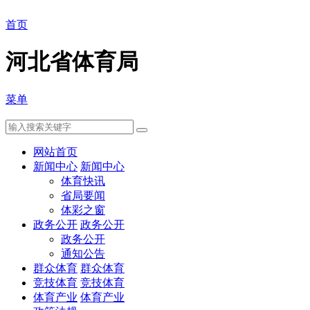
首页
河北省体育局
菜单
网站首页
新闻中心
新闻中心
体育快讯
省局要闻
体彩之窗
政务公开
政务公开
政务公开
通知公告
群众体育
群众体育
竞技体育
竞技体育
体育产业
体育产业