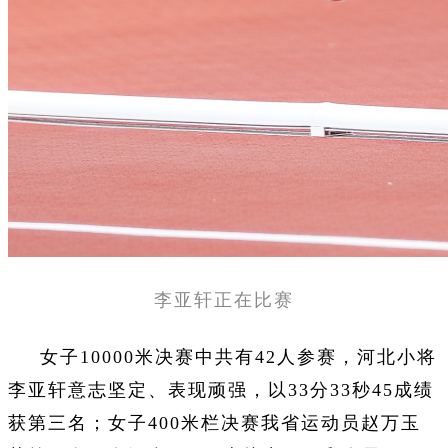
李亚轩正在比赛
女子10000米决赛中共有42人参赛，河北小将
李亚轩意志坚定、表现顽强，以33分33秒45成绩
获第三名；女子400米栏决赛我省运动员赵万玉