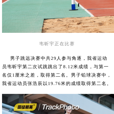
韦昕宇正在比赛
男子跳远决赛中共29人参与角逐，我省运动
员韦昕宇第二次试跳跳出了8.12米成绩，与第一
名仅1厘米之差，取得第二名。男子铅球决赛中，
我省运动员张浩辰以19.76米的成绩取得第二名。