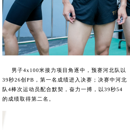
男子4x100米接力项目角逐中，预赛河北队以
39秒26创PB，第一名成绩进入决赛；决赛中河北
队4棒次运动员配合默契，奋力一搏，以39秒54
的成绩取得第二名。