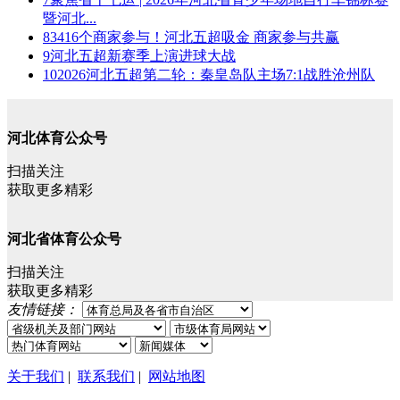
暨河北...
8
3416个商家参与！河北五超吸金 商家参与共赢
9
河北五超新赛季上演进球大战
10
2026河北五超第二轮：秦皇岛队主场7:1战胜沧州队
河北体育公众号
扫描关注
获取更多精彩
河北省体育公众号
扫描关注
获取更多精彩
友情链接：
关于我们
|
联系我们
|
网站地图