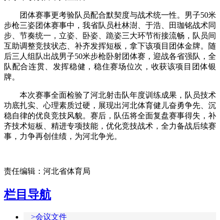
团体赛事更考验队员配合默契度与战术统一性。男子50米
步枪三姿团体赛事中，我省队员杜林澍、于浩、田珈铭战术同
步、节奏统一，立姿、卧姿、跪姿三大环节衔接流畅，队员间
互助调整竞技状态、补齐发挥短板，拿下该项目团体金牌。随
后三人组队出战男子50米步枪卧射团体赛，迎战各省强队，全
队配合连贯、发挥稳健，稳住赛场位次，收获该项目团体银
牌。
本次赛事全面检验了河北射击队年度训练成果，队员技术
功底扎实、心理素质过硬，展现出河北体育健儿奋勇争先、沉
稳自律的优良竞技风貌。赛后，队伍将全面复盘赛事得失，补
齐技术短板、精进专项技能，优化竞技战术，全力备战后续赛
事，力争再创佳绩，为河北争光。
责任编辑：河北省体育局
栏目导航
>会议文件