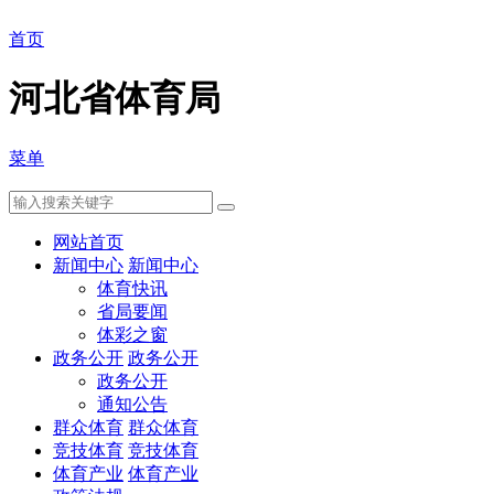
首页
河北省体育局
菜单
网站首页
新闻中心
新闻中心
体育快讯
省局要闻
体彩之窗
政务公开
政务公开
政务公开
通知公告
群众体育
群众体育
竞技体育
竞技体育
体育产业
体育产业