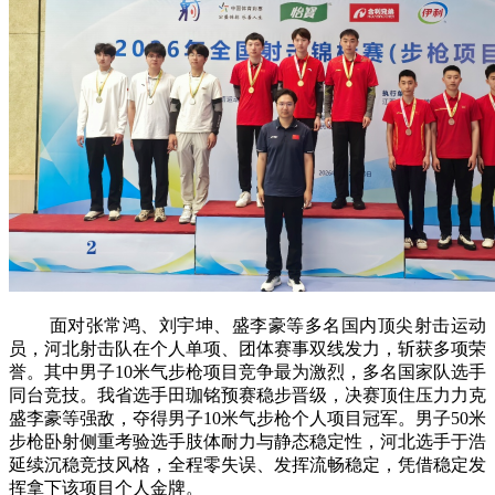
面对张常鸿、刘宇坤、盛李豪等多名国内顶尖射击运动
员，河北射击队在个人单项、团体赛事双线发力，斩获多项荣
誉。其中男子10米气步枪项目竞争最为激烈，多名国家队选手
同台竞技。我省选手田珈铭预赛稳步晋级，决赛顶住压力力克
盛李豪等强敌，夺得男子10米气步枪个人项目冠军。男子50米
步枪卧射侧重考验选手肢体耐力与静态稳定性，河北选手于浩
延续沉稳竞技风格，全程零失误、发挥流畅稳定，凭借稳定发
挥拿下该项目个人金牌。