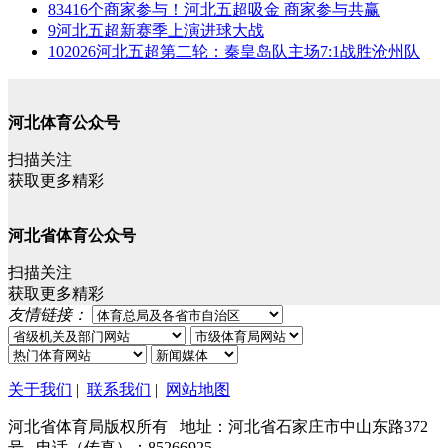
8
3416个商家参与！河北五超吸金 商家参与共赢
9
河北五超新赛季上演进球大战
10
2026河北五超第二轮：秦皇岛队主场7:1战胜沧州队
河北体育公众号
扫描关注
获取更多精彩
河北省体育公众号
扫描关注
获取更多精彩
友情链接：
关于我们
|
联系我们
|
网站地图
河北省体育局版权所有 地址：河北省石家庄市中山东路372
号 电话（传真）：85266925