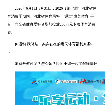
2026年6月1日-8月31日，2026（第七届）河北省体
育消费季期间。河北省体育局将 通过“惠美体育”平
台，向全省健身爱好者增加投放200万元专项体育消费
券。
你运动 我补贴，实实在在的惠民体育福利来袭～
～
消费券何时发？怎么领？快同小编一起了解详情吧