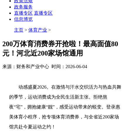
政策法规
政务服务
直播专区
直播专区
信息博览
主页
>
体育产业
>
200万体育消费券开抢啦！最高面值80
元！河北近200家场馆通用
来源：财务和产业中心 时间：2026-06-04
动感盛夏2026。在激情与汗水交织活力与热血共舞
的季节，运动消费成为全民生活新主张。拒绝熬
夜“宅”，拥抱健康“靓”，感受运动带来的蜕变。登录惠
美体育小程序，抢专项体育消费券，与全省近200家场
馆共赴今夏运动之约！