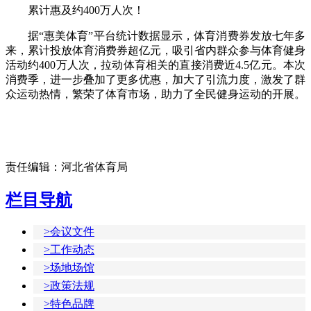
累计惠及
约400万人次！
据“惠美体育”平台统计数据显示，体育消费券发放七年多
来，累计投放体育消费券超亿元，吸引省内群众参与体育健身
活动约400万人次，拉动体育相关的直接消费近4.5亿元。本次
消费季，进一步叠加了更多优惠，加大了引流力度，激发了群
众运动热情，繁荣了体育市场，助力了全民健身运动的开展。
责任编辑：河北省体育局
栏目导航
>会议文件
>工作动态
>场地场馆
>政策法规
>特色品牌