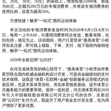
元、20元、30元、50元）的基础上，增加投放25000张、面值
为80元，总额为200万元的专项消费券，并将该专项消费券的
使用比例，设置为最高50%。
方便快捷！
畅享“一站式”惠民运动体验
本次活动的专项消费券发放时间为2026年6月1日-8月31
日，每周一上午9:00，与通用消费券同步发放，数量有限，先
到先得，领完为止。活动期间，用户只需登录“惠美体育”小程
序实名注册，即可线上领取、下单、支付，线下场馆内核销使
用，畅享“一站式”惠民运动体验。
2026年
全新启用“云闪付”
在河北省体育局的精心指导下，“惠美体育”小程序由华奥
星空联合国内权威金融机构设计开发，可提供金融级别的支付
技术保障。这既是“体育+互联网+金融”创新服务运营模式的全
面应用，也是丰富体育供给、夯实体育物质基础、提升体育公
共服务能力的重要举措。值得一提的是，河北省体育局在2026
年引入中国银联股份有限公司河北分公司的合作，全新启
用“云闪付”支付方式，既提升了用户资金支付安全度，也为用
户增加了更多优惠。