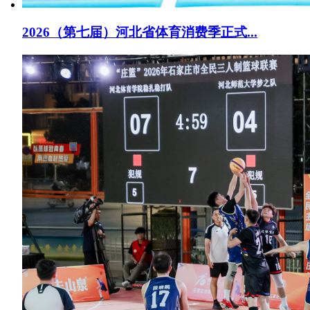
2026（第七届）河北省体育消费季正式...