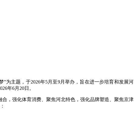
为主题，于2026年5月至9月举办，旨在进一步培育和发展河
6年6月20日。
融合，强化体育消费、聚焦河北特色，强化品牌塑造、聚焦京津
道：