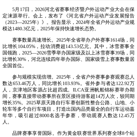
5月17日，2026河北省赛事经济暨户外运动产业大会在保
定涞源举行。会上，发布了《河北省户外运动产业发展报告
（2023—2025年）》。报告显示，2024年全省户外运动产业规
模达1480.3亿元，2025年保持快速增长态势。
赛事数量高速增长。2025年全省举办户外赛事1614场，同
比增长104.05%，拉动消费超143.53亿元。其中，冰雪赛事全
国领跑，2025—2026雪季举办国家级及以上冰雪赛事39场，同
比增长30%，河北连续四年举办国际、国家级雪上赛事数量居
全国首位。
参与规模实现倍增。2025年，全省户外赛事参赛观赛总人
数达653.46万人，同比增长103.93%。省外参与者达122.92万
人，京津地区客源占比超四成。ILCA亚洲帆船锦标赛举办期
间，赛事直接带动赛事所在景区接待游客超14万人次，较同期
增长35%。2025草原天路自行车赛创新性整合公路、山地、小
轮车等多个自行车项目，打造出国内品类最全的自行车运动嘉
年华，吸引超过8000名选手参赛，带动观赛人数达12.45万
人。
品牌赛事享誉国际。作为黄金联赛世界系列赛全球8个站