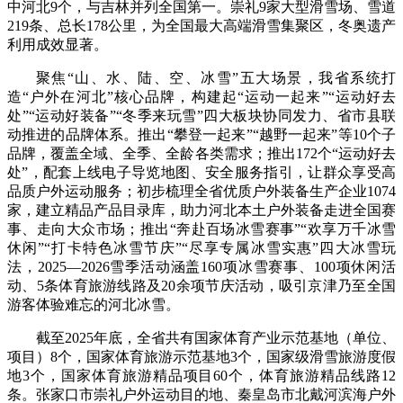
中河北9个，与吉林并列全国第一。崇礼9家大型滑雪场、雪道
219条、总长178公里，为全国最大高端滑雪集聚区，冬奥遗产
利用成效显著。
聚焦“山、水、陆、空、冰雪”五大场景，我省系统打
造“户外在河北”核心品牌，构建起“运动一起来”“运动好去
处”“运动好装备”“冬季来玩雪”四大板块协同发力、省市县联
动推进的品牌体系。推出“攀登一起来”“越野一起来”等10个子
品牌，覆盖全域、全季、全龄各类需求；推出172个“运动好去
处”，配套上线电子导览地图、安全服务指引，让群众享受高
品质户外运动服务；初步梳理全省优质户外装备生产企业1074
家，建立精品产品目录库，助力河北本土户外装备走进全国赛
事、走向大众市场；推出“奔赴百场冰雪赛事”“欢享万千冰雪
休闲”“打卡特色冰雪节庆”“尽享专属冰雪实惠”四大冰雪玩
法，2025—2026雪季活动涵盖160项冰雪赛事、100项休闲活
动、5条体育旅游线路及20余项节庆活动，吸引京津乃至全国
游客体验难忘的河北冰雪。
截至2025年底，全省共有国家体育产业示范基地（单位、
项目）8个，国家体育旅游示范基地3个，国家级滑雪旅游度假
地3个，国家体育旅游精品项目60个，体育旅游精品线路12
条。张家口市崇礼户外运动目的地、秦皇岛市北戴河滨海户外