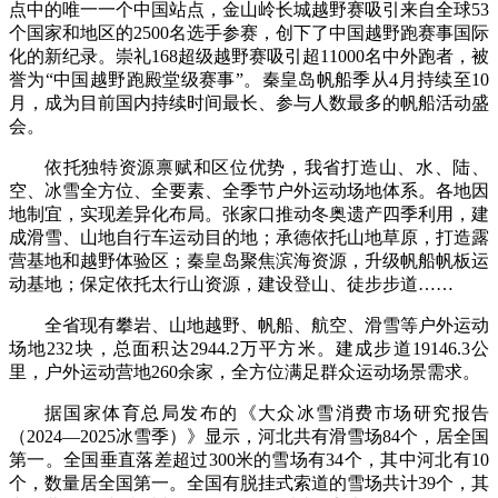
点中的唯一一个中国站点，金山岭长城越野赛吸引来自全球53
个国家和地区的2500名选手参赛，创下了中国越野跑赛事国际
化的新纪录。崇礼168超级越野赛吸引超11000名中外跑者，被
誉为“中国越野跑殿堂级赛事”。秦皇岛帆船季从4月持续至10
月，成为目前国内持续时间最长、参与人数最多的帆船活动盛
会。
依托独特资源禀赋和区位优势，我省打造山、水、陆、
空、冰雪全方位、全要素、全季节户外运动场地体系。各地因
地制宜，实现差异化布局。张家口推动冬奥遗产四季利用，建
成滑雪、山地自行车运动目的地；承德依托山地草原，打造露
营基地和越野体验区；秦皇岛聚焦滨海资源，升级帆船帆板运
动基地；保定依托太行山资源，建设登山、徒步步道……
全省现有攀岩、山地越野、帆船、航空、滑雪等户外运动
场地232块，总面积达2944.2万平方米。建成步道19146.3公
里，户外运动营地260余家，全方位满足群众运动场景需求。
据国家体育总局发布的《大众冰雪消费市场研究报告
（2024—2025冰雪季）》显示，河北共有滑雪场84个，居全国
第一。全国垂直落差超过300米的雪场有34个，其中河北有10
个，数量居全国第一。全国有脱挂式索道的雪场共计39个，其