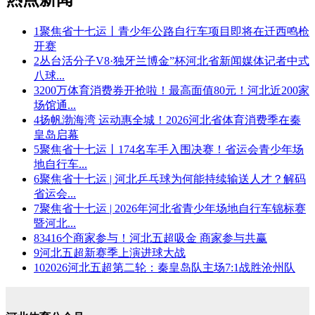
1
聚焦省十七运丨青少年公路自行车项目即将在迁西鸣枪
开赛
2
丛台活分子V8·独牙兰博金”杯河北省新闻媒体记者中式
八球...
3
200万体育消费券开抢啦！最高面值80元！河北近200家
场馆通...
4
扬帆渤海湾 运动惠全城！2026河北省体育消费季在秦
皇岛启幕
5
聚焦省十七运丨174名车手入围决赛！省运会青少年场
地自行车...
6
聚焦省十七运 | 河北乒乓球为何能持续输送人才？解码
省运会...
7
聚焦省十七运 | 2026年河北省青少年场地自行车锦标赛
暨河北...
8
3416个商家参与！河北五超吸金 商家参与共赢
9
河北五超新赛季上演进球大战
10
2026河北五超第二轮：秦皇岛队主场7:1战胜沧州队