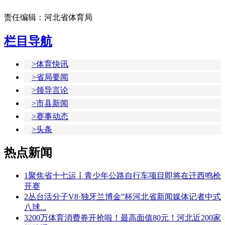
责任编辑：河北省体育局
栏目导航
>体育快讯
>省局要闻
>领导言论
>市县新闻
>赛事动态
>头条
热点新闻
1
聚焦省十七运丨青少年公路自行车项目即将在迁西鸣枪
开赛
2
丛台活分子V8·独牙兰博金”杯河北省新闻媒体记者中式
八球...
3
200万体育消费券开抢啦！最高面值80元！河北近200家