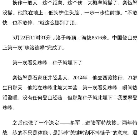
换作一般人，这个距离、这个伤，大概率就撤了。栾钰堃
没撤。他跪在地上，低头护住头脸，一步一步往前挪。“不敢
快，也不敢停。”就这么挪到了顶。
5月22日11时31分，洛子峰顶，海拔8516米。中国登山史
上第一次“珠洛连攀”完成了。
第一次看见珠峰，种子就埋下了
栾钰堃是石家庄井陉县人。2014年，他去西藏旅行。21岁
生日那天，他站在珠峰北坡大本营，第一次看见珠峰，瞬间热
泪盈眶。没有任何登山经验，但那颗种子就此埋下：我要攀登
珠峰。
之后他做了一个决定——参军，进陆军特战旅。两年特
战，练的不只是体能，是那种“关键时刻不掉链子”的意志。退