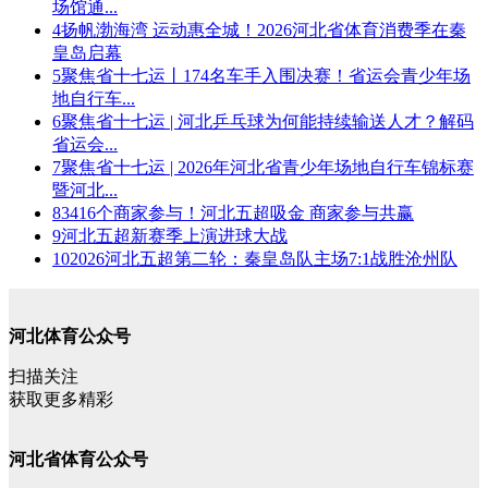
场馆通...
4
扬帆渤海湾 运动惠全城！2026河北省体育消费季在秦
皇岛启幕
5
聚焦省十七运丨174名车手入围决赛！省运会青少年场
地自行车...
6
聚焦省十七运 | 河北乒乓球为何能持续输送人才？解码
省运会...
7
聚焦省十七运 | 2026年河北省青少年场地自行车锦标赛
暨河北...
8
3416个商家参与！河北五超吸金 商家参与共赢
9
河北五超新赛季上演进球大战
10
2026河北五超第二轮：秦皇岛队主场7:1战胜沧州队
河北体育公众号
扫描关注
获取更多精彩
河北省体育公众号