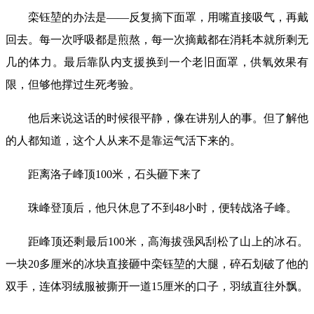
栾钰堃的办法是——反复摘下面罩，用嘴直接吸气，再戴
回去。每一次呼吸都是煎熬，每一次摘戴都在消耗本就所剩无
几的体力。最后靠队内支援换到一个老旧面罩，供氧效果有
限，但够他撑过生死考验。
他后来说这话的时候很平静，像在讲别人的事。但了解他
的人都知道，这个人从来不是靠运气活下来的。
距离洛子峰顶100米，石头砸下来了
珠峰登顶后，他只休息了不到48小时，便转战洛子峰。
距峰顶还剩最后100米，高海拔强风刮松了山上的冰石。
一块20多厘米的冰块直接砸中栾钰堃的大腿，碎石划破了他的
双手，连体羽绒服被撕开一道15厘米的口子，羽绒直往外飘。