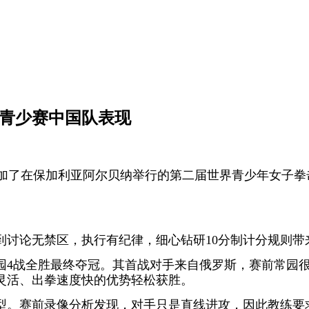
击青少赛中国队表现
手参加了在保加利亚阿尔贝纳举行的第二届世界青少年女子
论无禁区，执行有纪律，细心钻研10分制计分规则带
4战全胜最终夺冠。其首战对手来自俄罗斯，赛前常园
灵活、出拳速度快的优势轻松获胜。
。赛前录像分析发现，对手只是直线进攻，因此教练要