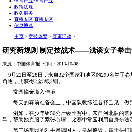
体育产业
体育产业
政策法规
政务服务
直播专区
直播专区
信息博览
主页
>
竞技体育
>
赛事活动
>
研究新规则 制定技战术——浅谈女子拳
来源：中国体育报 时间：2013-10-08
9月22日至28日，来自32个国家和地区的299名拳
角逐，共获得2金3银2铜。
常园摘金渐入佳境
每天的赛前准备会上，中国队教练组各抒己见，做到讨
例如，在少年组50公斤级比赛中，来自河北队的常园
导，帮助她克服了紧张心理，比赛中常园利用自身步法
第二场常园的对手是德国人，身材略矮，属于拼打型