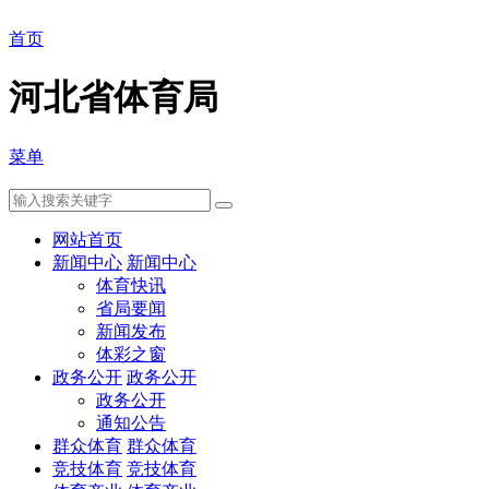
首页
河北省体育局
菜单
网站首页
新闻中心
新闻中心
体育快讯
省局要闻
新闻发布
体彩之窗
政务公开
政务公开
政务公开
通知公告
群众体育
群众体育
竞技体育
竞技体育