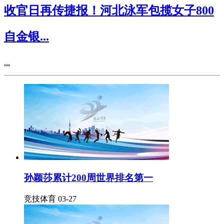
收官日再传捷报！河北泳军包揽女子800
自金银...
...
孙颖莎累计200周世界排名第一
竞技体育 03-27