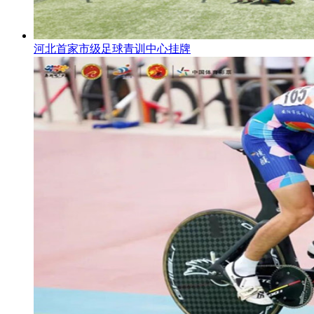
河北首家市级足球青训中心挂牌