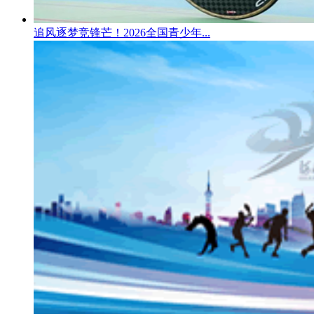
追风逐梦竞锋芒！2026全国青少年...