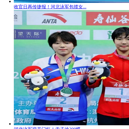
收官日再传捷报！河北泳军包揽女...