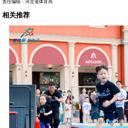
责任编辑：河北省体育局
相关推荐