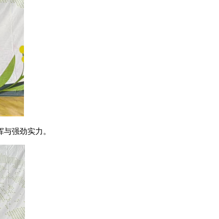
挥与强劲实力。