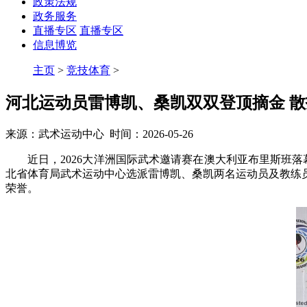
政策法规
政务服务
直播专区
直播专区
信息博览
主页
>
竞技体育
>
河北运动员雷博凯、桑凯双双登顶摘金 散
来源：武术运动中心 时间：2026-05-26
近日，2026大洋洲国际武术邀请赛在澳大利亚布里斯班
北省体育局武术运动中心选派雷博凯、桑凯两名运动员及教练员
荣誉。