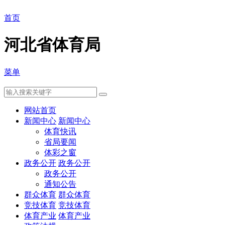
首页
河北省体育局
菜单
网站首页
新闻中心
新闻中心
体育快讯
省局要闻
体彩之窗
政务公开
政务公开
政务公开
通知公告
群众体育
群众体育
竞技体育
竞技体育
体育产业
体育产业