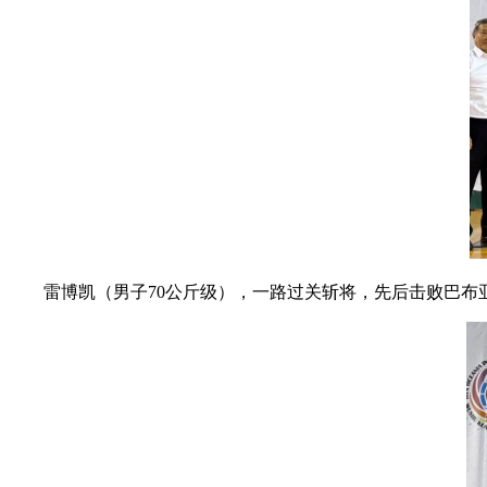
雷博凯（男子70公斤级），一路过关斩将，先后击败巴