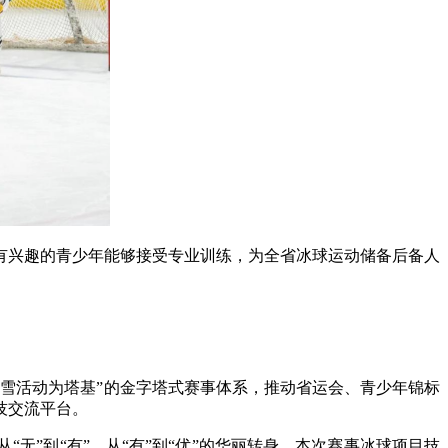
有兴趣的青少年能够接受专业训练，为全省冰球运动储备后备人
雪活动为塔基”的金字塔式赛事体系，推动省运会、青少年锦标
技交流平台。
”到“有”、从“有”到“优”的华丽转身。本次赛事冰球项目技