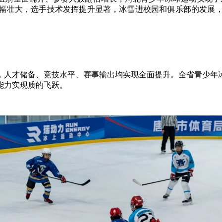
幅壮大，选手技术发挥提升显著，冰雪进校园和俱乐部的发展
，人才储备、竞技水平、赛事输出均实现全面提升。全省青少年
能力实现质的飞跃。