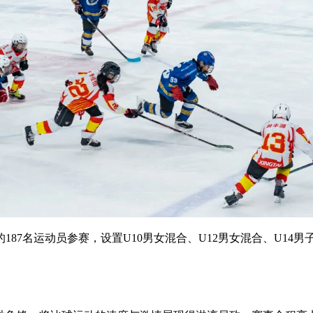
87名运动员参赛，设置U10男女混合、U12男女混合、U14