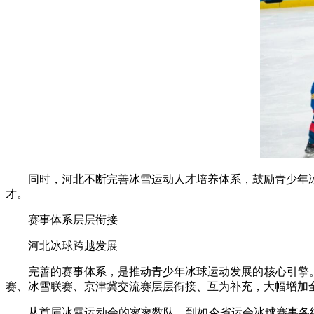
同时，河北不断完善冰雪运动人才培养体系，鼓励青少年
才。
赛事体系层层衔接
河北冰球跨越发展
完善的赛事体系，是推动青少年冰球运动发展的核心引擎
赛、冰雪联赛、京津冀交流赛层层衔接、互为补充，大幅增加
从首届冰雪运动会的寥寥数队，到如今省运会冰球赛事各组