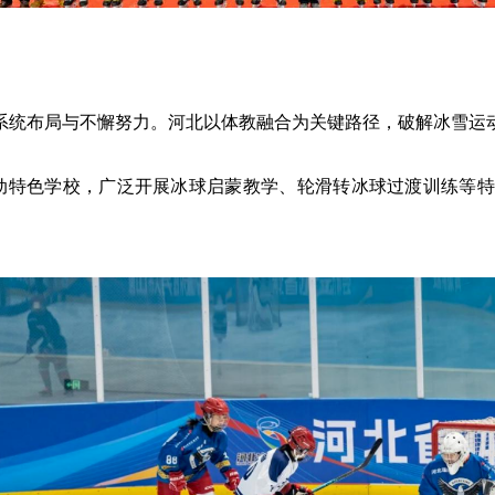
系统布局与不懈努力。河北以体教融合为关键路径，破解冰雪运
运动特色学校，广泛开展冰球启蒙教学、轮滑转冰球过渡训练等