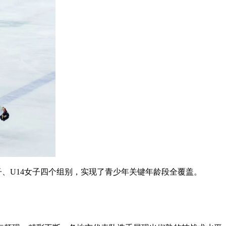
男子、U14女子四个组别，实现了青少年关键年龄段全覆盖。