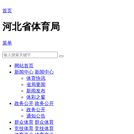
首页
河北省体育局
菜单
网站首页
新闻中心
新闻中心
体育快讯
省局要闻
新闻发布
体彩之窗
政务公开
政务公开
政务公开
通知公告
群众体育
群众体育
竞技体育
竞技体育