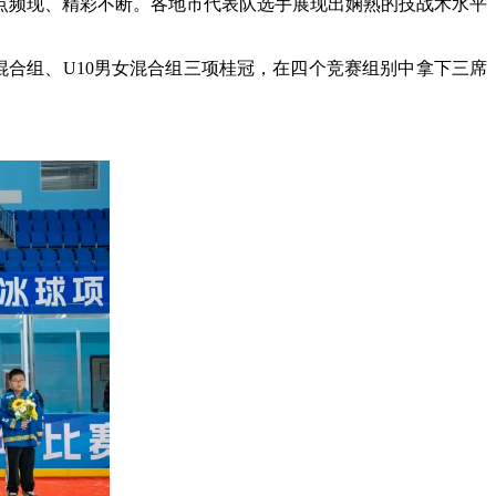
点频现、精彩不断。各地市代表队选手展现出娴熟的技战术水平
混合组、U10男女混合组三项桂冠，在四个竞赛组别中拿下三席