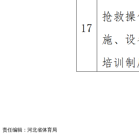
责任编辑：河北省体育局