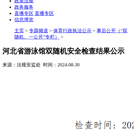
政策法规
政务服务
直播专区
直播专区
信息博览
主页
>
专题频道
>
体育行政执法公示
>
事后公开（“双
随机、一公开”专栏）
>
河北省游泳馆双随机安全检查结果公示
来源：法规安监处 时间：2024-08-30