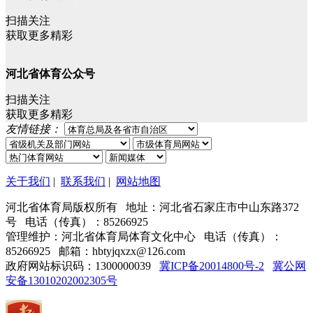
扫描关注
获取更多精彩
河北省体育公众号
扫描关注
获取更多精彩
友情链接：
关于我们
|
联系我们
|
网站地图
河北省体育局版权所有 地址：河北省石家庄市中山东路372
号 电话（传真）：85266925
管理维护：河北省体育局体育文化中心 电话（传真）：
85266925 邮箱：hbtyjqxzx@126.com
政府网站标识码：1300000039
冀ICP备20014800号-2
冀公网
安备13010202002305号