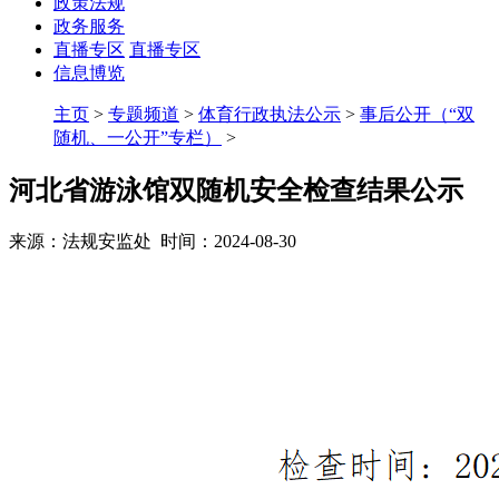
政策法规
政务服务
直播专区
直播专区
信息博览
主页
>
专题频道
>
体育行政执法公示
>
事后公开（“双
随机、一公开”专栏）
>
河北省游泳馆双随机安全检查结果公示
来源：法规安监处 时间：2024-08-30