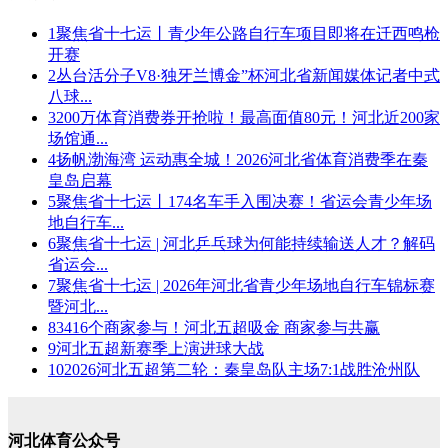
1
聚焦省十七运丨青少年公路自行车项目即将在迁西鸣枪
开赛
2
丛台活分子V8·独牙兰博金”杯河北省新闻媒体记者中式
八球...
3
200万体育消费券开抢啦！最高面值80元！河北近200家
场馆通...
4
扬帆渤海湾 运动惠全城！2026河北省体育消费季在秦
皇岛启幕
5
聚焦省十七运丨174名车手入围决赛！省运会青少年场
地自行车...
6
聚焦省十七运 | 河北乒乓球为何能持续输送人才？解码
省运会...
7
聚焦省十七运 | 2026年河北省青少年场地自行车锦标赛
暨河北...
8
3416个商家参与！河北五超吸金 商家参与共赢
9
河北五超新赛季上演进球大战
10
2026河北五超第二轮：秦皇岛队主场7:1战胜沧州队
河北体育公众号