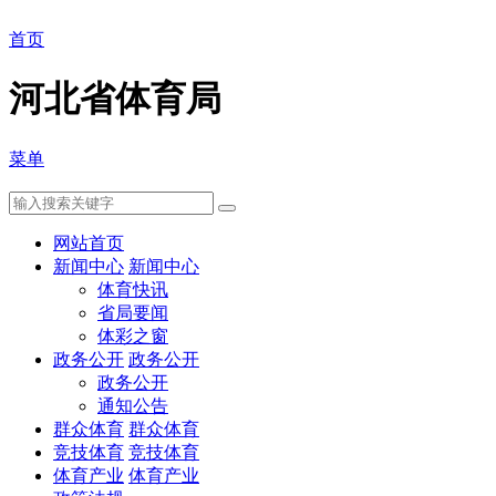
首页
河北省体育局
菜单
网站首页
新闻中心
新闻中心
体育快讯
省局要闻
体彩之窗
政务公开
政务公开
政务公开
通知公告
群众体育
群众体育
竞技体育
竞技体育
体育产业
体育产业