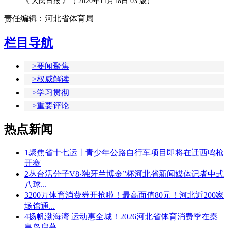
《 人民日报 》（ 2020年11月18日 03 版）
责任编辑：河北省体育局
栏目导航
>要闻聚焦
>权威解读
>学习贯彻
>重要评论
热点新闻
1
聚焦省十七运丨青少年公路自行车项目即将在迁西鸣枪
开赛
2
丛台活分子V8·独牙兰博金”杯河北省新闻媒体记者中式
八球...
3
200万体育消费券开抢啦！最高面值80元！河北近200家
场馆通...
4
扬帆渤海湾 运动惠全城！2026河北省体育消费季在秦
皇岛启幕