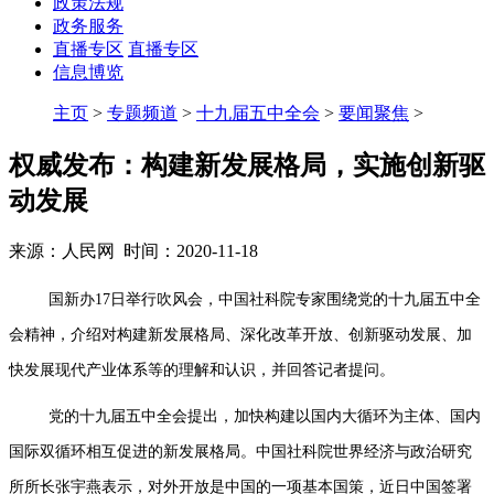
政策法规
政务服务
直播专区
直播专区
信息博览
主页
>
专题频道
>
十九届五中全会
>
要闻聚焦
>
权威发布：构建新发展格局，实施创新驱
动发展
来源：人民网 时间：2020-11-18
国新办17日举行吹风会，中国社科院专家围绕党的十九届五中全
会精神，介绍对构建新发展格局、深化改革开放、创新驱动发展、加
快发展现代产业体系等的理解和认识，并回答记者提问。
党的十九届五中全会提出，加快构建以国内大循环为主体、国内
国际双循环相互促进的新发展格局。中国社科院世界经济与政治研究
所所长张宇燕表示，对外开放是中国的一项基本国策，近日中国签署