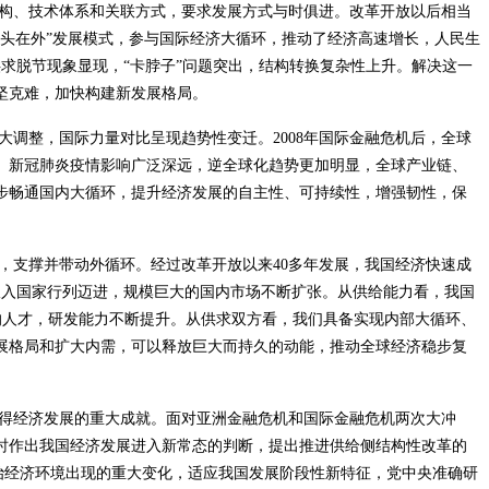
构、技术体系和关联方式，要求发展方式与时俱进。改革开放以后相当
头在外”发展模式，参与国际经济大循环，推动了经济高速增长，人民生
求脱节现象显现，“卡脖子”问题突出，结构转换复杂性上升。解决这一
坚克难，加快构建新发展格局。
调整，国际力量对比呈现趋势性变迁。2008年国际金融危机后，全球
。新冠肺炎疫情影响广泛深远，逆全球化趋势更加明显，全球产业链、
步畅通国内大循环，提升经济发展的自主性、可持续性，增强韧性，保
，支撑并带动外循环。经过改革开放以来40多年发展，我国经济快速成
收入国家行列迈进，规模巨大的国内市场不断扩张。从供给能力看，我国
能的人才，研发能力不断提升。从供求双方看，我们具备实现内部大循环、
展格局和扩大内需，可以释放巨大而持久的动能，推动全球经济稳步复
得经济发展的重大成就。面对亚洲金融危机和国际金融危机两次大冲
时作出我国经济发展进入新常态的判断，提出推进供给侧结构性改革的
政治经济环境出现的重大变化，适应我国发展阶段性新特征，党中央准确研