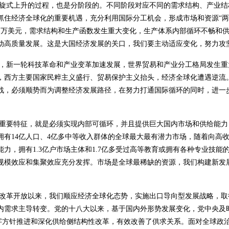
旋式上升的过程，也是分阶段的。不同阶段对应不同的需求结构、产业结
抓住经济全球化的重要机遇，充分利用国际分工机会，形成市场和资源“两
1万美元，需求结构和生产函数发生重大变化，生产体系内部循环不畅和供
动高质量发展。这是大国经济发展的关口，我们要主动适应变化，努力攻
，新一轮科技革命和产业变革加速发展，世界贸易和产业分工格局发生重大
，西方主要国家民粹主义盛行、贸易保护主义抬头，经济全球化遭遇逆流
战，必须顺势而为调整经济发展路径，在努力打通国际循环的同时，进一
重要特征，就是必须实现内部可循环，并且提供巨大国内市场和供给能力
拥有14亿人口、4亿多中等收入群体的全球最大最有潜力市场，随着向高
力，拥有1.3亿户市场主体和1.7亿多受过高等教育或拥有各种专业技
规模效应和集聚效应充分发挥。市场是全球最稀缺的资源，我们构建新发
改革开放以来，我们顺应经济全球化态势，实施出口导向型发展战略，取
内需求主导转变。党的十八大以来，基于国内外形势发展变化，党中央及
八字方针推进和深化供给侧结构性改革，有效改善了供求关系。面对全球