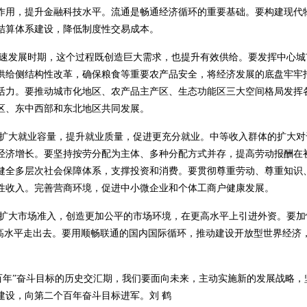
作用，提升金融科技水平。流通是畅通经济循环的重要基础。要构建现代
结算体系建设，降低制度性交易成本。
速发展时期，这个过程既创造巨大需求，也提升有效供给。要发挥中心城
供给侧结构性改革，确保粮食等重要农产品安全，将经济发展的底盘牢牢
活力。要推动城市化地区、农产品主产区、生态功能区三大空间格局发挥
区、东中西部和东北地区共同发展。
扩大就业容量，提升就业质量，促进更充分就业。中等收入群体的扩大对
经济增长。要坚持按劳分配为主体、多种分配方式并存，提高劳动报酬在
健全多层次社会保障体系，支撑投资和消费。要贯彻尊重劳动、尊重知识
性收入。完善营商环境，促进中小微企业和个体工商户健康发展。
扩大市场准入，创造更加公平的市场环境，在更高水平上引进外资。要加
和高水平走出去。要用顺畅联通的国内国际循环，推动建设开放型世界经济
百年”奋斗目标的历史交汇期，我们要面向未来，主动实施新的发展战略
建设，向第二个百年奋斗目标进军。刘 鹤