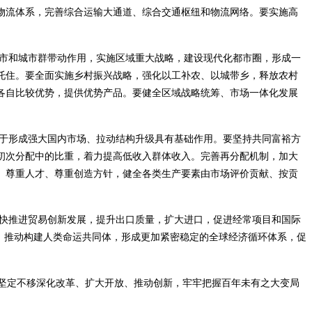
物流体系，完善综合运输大通道、综合交通枢纽和物流网络。要实施高
市和城市群带动作用，实施区域重大战略，建设现代化都市圈，形成一
托住。要全面实施乡村振兴战略，强化以工补农、以城带乡，释放农村
各自比较优势，提供优势产品。要健全区域战略统筹、市场一体化发展
于形成强大国内市场、拉动结构升级具有基础作用。要坚持共同富裕方
初次分配中的比重，着力提高低收入群体收入。完善再分配机制，加大
、尊重人才、尊重创造方针，健全各类生产要素由市场评价贡献、按贡
快推进贸易创新发展，提升出口质量，扩大进口，促进经常项目和国际
，推动构建人类命运共同体，形成更加紧密稳定的全球经济循环体系，促
，坚定不移深化改革、扩大开放、推动创新，牢牢把握百年未有之大变局