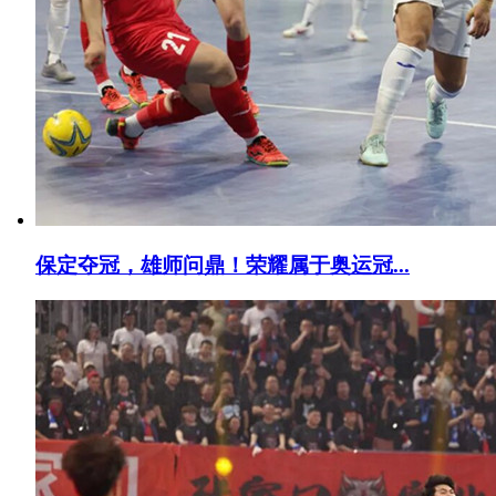
保定夺冠，雄师问鼎！荣耀属于奥运冠...