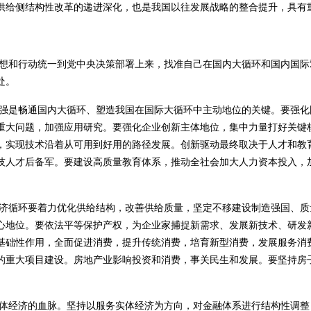
供给侧结构性改革的递进深化，也是我国以往发展战略的整合提升，具有
想和行动统一到党中央决策部署上来，找准自己在国内大循环和国内国际
处。
强是畅通国内大循环、塑造我国在国际大循环中主动地位的关键。要强化
重大问题，加强应用研究。要强化企业创新主体地位，集中力量打好关键
，实现技术沿着从可用到好用的路径发展。创新驱动最终取决于人才和教
技人才后备军。要建设高质量教育体系，推动全社会加大人力资本投入，
济循环要着力优化供给结构，改善供给质量，坚定不移建设制造强国、质
心地位。要依法平等保护产权，为企业家捕捉新需求、发展新技术、研发
基础性作用，全面促进消费，提升传统消费，培育新型消费，发展服务消
的重大项目建设。房地产业影响投资和消费，事关民生和发展。要坚持房
体经济的血脉。坚持以服务实体经济为方向，对金融体系进行结构性调整