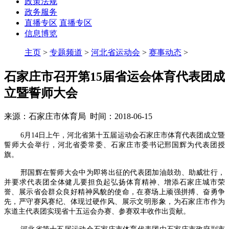
政策法规
政务服务
直播专区
直播专区
信息博览
主页
>
专题频道
>
河北省运动会
>
赛事动态
>
石家庄市召开第15届省运会体育代表团成
立暨誓师大会
来源：石家庄市体育局 时间：2018-06-15
6月14日上午，河北省第十五届运动会石家庄市体育代表团成立暨
誓师大会举行，河北省委常委、石家庄市委书记邢国辉为代表团授
旗。
邢国辉在誓师大会中为即将出征的代表团加油鼓劲、助威壮行，
并要求代表团全体健儿要担负起弘扬体育精神、增添石家庄城市荣
誉、展示省会群众良好精神风貌的使命，在赛场上顽强拼搏、奋勇争
先，严守赛风赛纪、体现过硬作风、展示文明形象，为石家庄市作为
东道主代表团实现省十五运会办赛、参赛双丰收作出贡献。