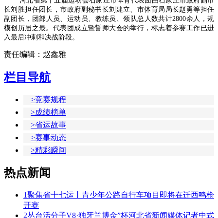
河北省第十五届运动会石家庄市体育代表团由石家庄市政府副市
长刘胜担任团长，市政府副秘书长刘建立、市体育局局长赵勇等担任
副团长，团部人员、运动员、教练员、领队总人数共计2800余人，规
模创历届之最。代表团成立暨誓师大会的举行，标志着参赛工作已进
入最后冲刺和决战阶段。
责任编辑：赵鑫雅
栏目导航
>竞赛规程
>成绩榜单
>省运故事
>赛事动态
>精彩瞬间
热点新闻
1
聚焦省十七运丨青少年公路自行车项目即将在迁西鸣枪
开赛
2
丛台活分子V8·独牙兰博金”杯河北省新闻媒体记者中式