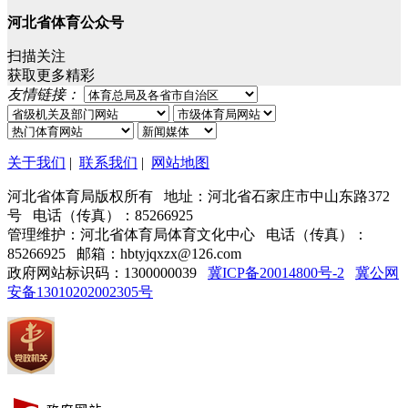
河北省体育公众号
扫描关注
获取更多精彩
友情链接：
关于我们
|
联系我们
|
网站地图
河北省体育局版权所有 地址：河北省石家庄市中山东路372
号 电话（传真）：85266925
管理维护：河北省体育局体育文化中心 电话（传真）：
85266925 邮箱：hbtyjqxzx@126.com
政府网站标识码：1300000039
冀ICP备20014800号-2
冀公网
安备13010202002305号