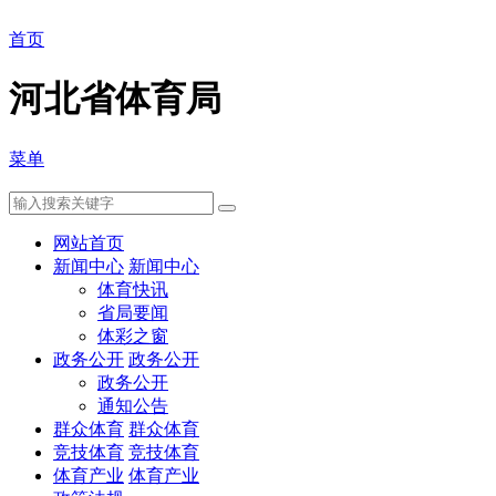
首页
河北省体育局
菜单
网站首页
新闻中心
新闻中心
体育快讯
省局要闻
体彩之窗
政务公开
政务公开
政务公开
通知公告
群众体育
群众体育
竞技体育
竞技体育
体育产业
体育产业