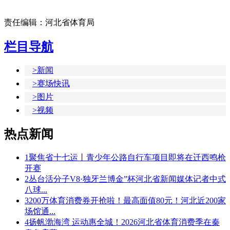
责任编辑：河北省体育局
栏目导航
>新闻
>赛场快讯
>图片
>视频
热点新闻
1
聚焦省十七运丨青少年公路自行车项目即将在迁西鸣枪
开赛
2
丛台活分子V8·独牙兰博金”杯河北省新闻媒体记者中式
八球...
3
200万体育消费券开抢啦！最高面值80元！河北近200家
场馆通...
4
扬帆渤海湾 运动惠全城！2026河北省体育消费季在秦