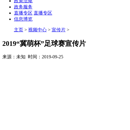
政策法规
政务服务
直播专区
直播专区
信息博览
主页
>
视频中心
>
宣传片
>
2019“冀萌杯”足球赛宣传片
来源：未知 时间：2019-09-25