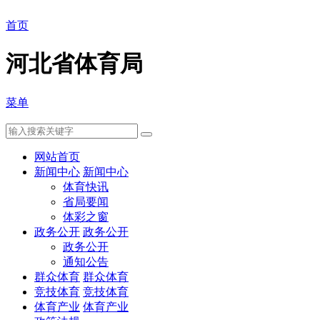
首页
河北省体育局
菜单
网站首页
新闻中心
新闻中心
体育快讯
省局要闻
体彩之窗
政务公开
政务公开
政务公开
通知公告
群众体育
群众体育
竞技体育
竞技体育
体育产业
体育产业