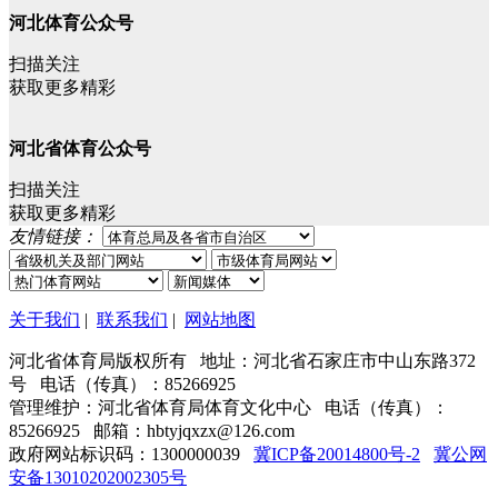
河北体育公众号
扫描关注
获取更多精彩
河北省体育公众号
扫描关注
获取更多精彩
友情链接：
关于我们
|
联系我们
|
网站地图
河北省体育局版权所有 地址：河北省石家庄市中山东路372
号 电话（传真）：85266925
管理维护：河北省体育局体育文化中心 电话（传真）：
85266925 邮箱：hbtyjqxzx@126.com
政府网站标识码：1300000039
冀ICP备20014800号-2
冀公网
安备13010202002305号