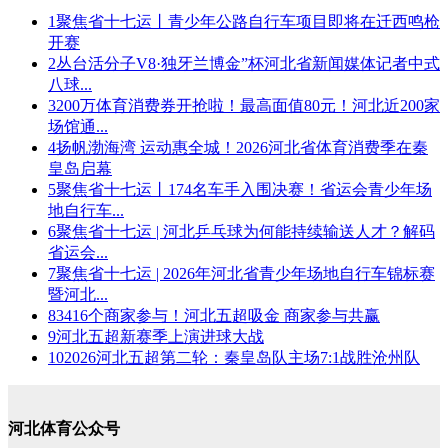
1
聚焦省十七运丨青少年公路自行车项目即将在迁西鸣枪
开赛
2
丛台活分子V8·独牙兰博金”杯河北省新闻媒体记者中式
八球...
3
200万体育消费券开抢啦！最高面值80元！河北近200家
场馆通...
4
扬帆渤海湾 运动惠全城！2026河北省体育消费季在秦
皇岛启幕
5
聚焦省十七运丨174名车手入围决赛！省运会青少年场
地自行车...
6
聚焦省十七运 | 河北乒乓球为何能持续输送人才？解码
省运会...
7
聚焦省十七运 | 2026年河北省青少年场地自行车锦标赛
暨河北...
8
3416个商家参与！河北五超吸金 商家参与共赢
9
河北五超新赛季上演进球大战
10
2026河北五超第二轮：秦皇岛队主场7:1战胜沧州队
河北体育公众号