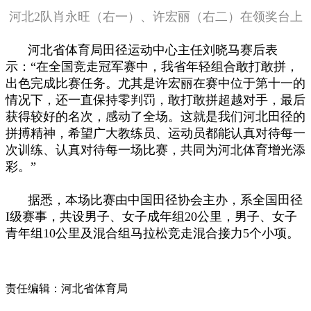
河北2队肖永旺（右一）、许宏丽（右二）在领奖台上
河北省体育局田径运动中心主任刘晓马赛后表
示：“在全国竞走冠军赛中，我省年轻组合敢打敢拼，
出色完成比赛任务。尤其是许宏丽在赛中位于第十一的
情况下，还一直保持零判罚，敢打敢拼超越对手，最后
获得较好的名次，感动了全场。这就是我们河北田径的
拼搏精神，希望广大教练员、运动员都能认真对待每一
次训练、认真对待每一场比赛，共同为河北体育增光添
彩。”
据悉，本场比赛由中国田径协会主办，系全国田径
Ι级赛事，共设男子、女子成年组20公里，男子、女子
青年组10公里及混合组马拉松竞走混合接力5个小项。
责任编辑：河北省体育局