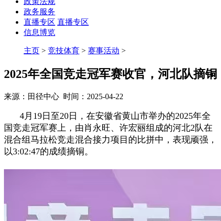
政策法规
政务服务
直播专区
直播专区
信息博览
主页
>
竞技体育
>
赛事活动
>
2025年全国竞走冠军赛收官，河北队摘铜
来源：田径中心 时间：2025-04-22
4月19日至20日，在安徽省黄山市举办的2025年全
国竞走冠军赛上，由肖永旺、许宏丽组成的河北2队在
混合组马拉松竞走混合接力项目的比拼中，表现顽强，
以3:02:47的成绩摘铜。