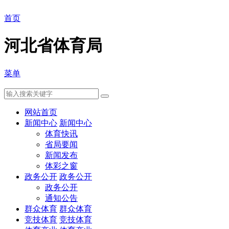
首页
河北省体育局
菜单
网站首页
新闻中心
新闻中心
体育快讯
省局要闻
新闻发布
体彩之窗
政务公开
政务公开
政务公开
通知公告
群众体育
群众体育
竞技体育
竞技体育