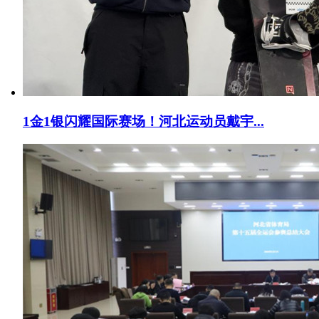
1金1银闪耀国际赛场！河北运动员戴宇...