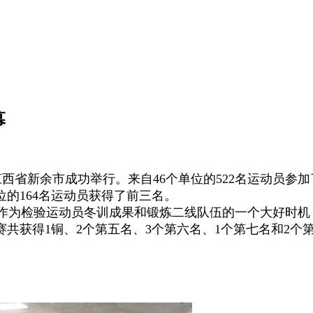
幕
在江西省新余市成功举行。来自46个单位的522名运动员参
位的164名运动员获得了前三名。
为检验运动员冬训成果和锻炼二线队伍的一个大好时机
共获得1铜、2个第五名、3个第六名、1个第七名和2个