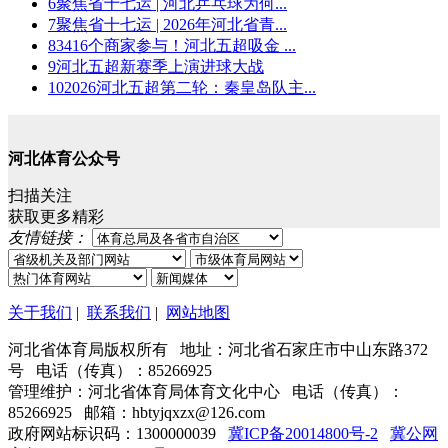
6
聚焦省十七运 | 河北乒乓球为何...
7
聚焦省十七运 | 2026年河北省青...
8
3416个商家参与！河北五超吸金 ...
9
河北五超新赛季上演进球大战
10
2026河北五超第二轮：秦皇岛队主...
河北体育公众号
扫描关注
获取更多精彩
友情链接：
关于我们
|
联系我们
|
网站地图
河北省体育局版权所有 地址：河北省石家庄市中山东路372
号 电话（传真）：85266925
管理维护：河北省体育局体育文化中心 电话（传真）：
85266925 邮箱：hbtyjqxzx@126.com
政府网站标识码：1300000039
冀ICP备20014800号-2
冀公网