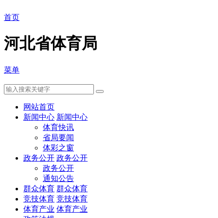
首页
河北省体育局
菜单
网站首页
新闻中心
新闻中心
体育快讯
省局要闻
体彩之窗
政务公开
政务公开
政务公开
通知公告
群众体育
群众体育
竞技体育
竞技体育
体育产业
体育产业