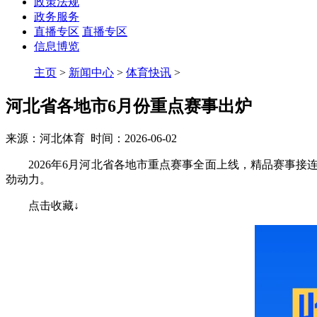
政策法规
政务服务
直播专区
直播专区
信息博览
主页
>
新闻中心
>
体育快讯
>
河北省各地市6月份重点赛事出炉
来源：河北体育 时间：2026-06-02
2026年6月河北省各地市重点赛事全面上线，精品赛事
劲动力。
点击收藏↓