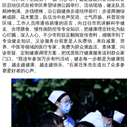
区启动仪式在裕华区希望绿洲公园举行。活动现场，健走队员
精神饱满、步伐铿锵，沿公园健身步道结伴前行；步道两侧绿
树成荫、花木繁茂，队伍当中欢声笑语、士气昂扬。科普宣传
区域，工作人员用通俗易懂的语言，向过往市民讲解科学健
走、合理膳食、慢性病防控等专业知识，把健康理念转化为贴
心叮嘱，深入人心。不少市民驻足翻阅宣传资料，感慨学到了
专业健走知识。义诊服务台前更是人头攒动，来自减重、营
养、中医等领域的医疗专家，免费为群众测血压、查体重、问
诊答疑、定制健康调理方案，把优质医疗健康服务送到群众家
门口。“我连年参加万步有约活动，健走每一步都是为健康投
资，越走越健康、越走越快乐。”石家庄朱先生道出了众多参
赛爱好者的心声。