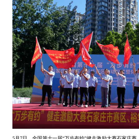
5月7日，全国第十一届“万步有约”健走激励大赛石家庄赛