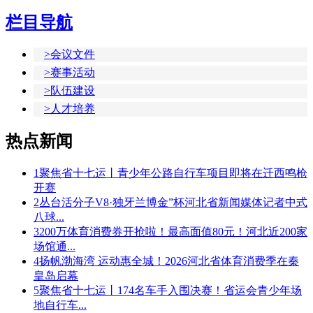
栏目导航
>会议文件
>赛事活动
>队伍建设
>人才培养
热点新闻
1
聚焦省十七运丨青少年公路自行车项目即将在迁西鸣枪
开赛
2
丛台活分子V8·独牙兰博金”杯河北省新闻媒体记者中式
八球...
3
200万体育消费券开抢啦！最高面值80元！河北近200家
场馆通...
4
扬帆渤海湾 运动惠全城！2026河北省体育消费季在秦
皇岛启幕
5
聚焦省十七运丨174名车手入围决赛！省运会青少年场
地自行车...