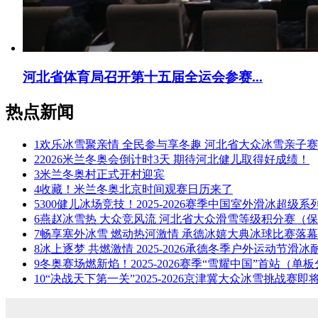
河北省体育局召开第十五届全运会参赛...
热点新闻
1
欢乐冰雪聚亲情 全民参与享冬趣 河北省大众冰雪亲子赛在
2
2026米兰冬奥会倒计时3天 期待河北健儿取得好成绩！
3
米兰冬奥村正式开村迎宾
4
收藏！米兰冬奥北京时间观赛日历来了
5
300健儿冰场竞技！2025-2026赛季中国室外滑冰超级系列赛
6
燕赵冰雪热 大众竞风流 河北省大众滑雪等级积分赛（保定
7
畅享塞外冰雪 燃动热河激情 承德冰嬉大典冰球比赛落幕
8
冰上逐梦 共燃激情 2025-2026承德冬季户外运动节滑冰耐力
9
冬奥赛场燃新焰！2025-2026赛季“雪耀中国”首站（单板分
10
“决战天下第一关”2025-2026京津冀大众冰雪挑战赛即将热