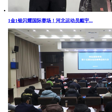
1金1银闪耀国际赛场！河北运动员戴宇...