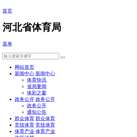
首页
河北省体育局
菜单
网站首页
新闻中心
新闻中心
体育快讯
省局要闻
体彩之窗
政务公开
政务公开
政务公开
通知公告
群众体育
群众体育
竞技体育
竞技体育
体育产业
体育产业