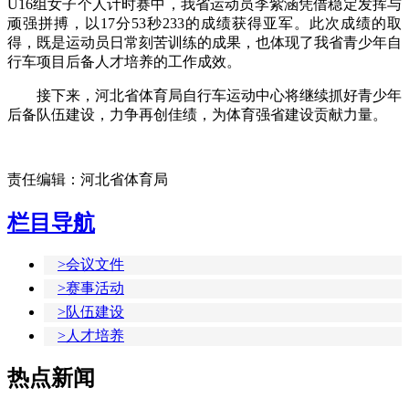
U16组女子个人计时赛中，我省运动员李紫涵凭借稳定发挥与
顽强拼搏，以17分53秒233的成绩获得亚军。此次成绩的取
得，既是运动员日常刻苦训练的成果，也体现了我省青少年自
行车项目后备人才培养的工作成效。
接下来，河北省体育局自行车运动中心将继续抓好青少年
后备队伍建设，力争再创佳绩，为体育强省建设贡献力量。
责任编辑：河北省体育局
栏目导航
>会议文件
>赛事活动
>队伍建设
>人才培养
热点新闻