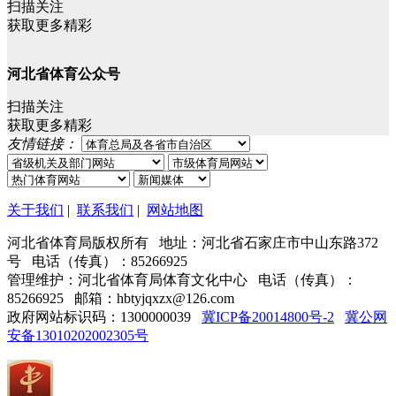
扫描关注
获取更多精彩
河北省体育公众号
扫描关注
获取更多精彩
友情链接：
关于我们
|
联系我们
|
网站地图
河北省体育局版权所有 地址：河北省石家庄市中山东路372
号 电话（传真）：85266925
管理维护：河北省体育局体育文化中心 电话（传真）：
85266925 邮箱：hbtyjqxzx@126.com
政府网站标识码：1300000039
冀ICP备20014800号-2
冀公网
安备13010202002305号